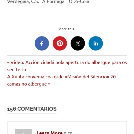
Verdegaia, C.S. "A Formiga", ODS-Coia
Share this...
Entrada
Navegación
Video: Acción cidadá pola apertura do albergue para os
anterior:
sen teito
de
Siguiente
A Xunta convenia coa orde «Misión del Silencio» 20
entrada:
camas no albergue
entradas
156 COMENTARIOS
Learn More
dice: