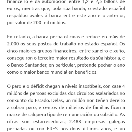
financeiro e da automoción entre 1,2 e 2,5 billóns de
euros, mentras que, pola súa banda, o estado español
respaldou avales á banca entre este ano e o anterior,
por valor de 200 mil millóns.
Entretanto, a banca pecha oficinas e reduce en máis de
2.000 os seus postos de traballo no estado español. Os
cinco maiores grupos financeiros, entre xaneiro e xuño,
conseguiron o terceiro maior resultado da súa historia, e
o Banco Santander, en particular, pretende pechar o ano
como o maior banco mundial en beneficios.
O paro e o déficit chegan a niveis insostíbeis, con case 4
millóns de persoas excluidas dos circuitos asalariados no
conxunto do Estado. Delas, un millón non teñen dereito
a cobrar paro, e centos de milleiros de familias fican á
marxe de calquera tipo de remuneración ou subsidio. As
cifras son estarrecedoras; 2.488 empresas galegas
pechadas ou con ERES nos dous últimos anos, e un