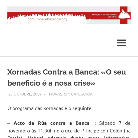
Saltar
al
contenido
MENÚ
Xornadas Contra a Banca: «O seu
beneficio é a nosa crise»
23 OCTUBRE, 2009
DESARROLLO
NOVAS
,
SIN CATEGORÍA
O programa das xornadas é o seguinte:
–
Acto de Rúa contra a Banca
:: Sábado 7 de
novembro ás 11.30h no cruce de Príncipe con Colón (na
Farola). Haberá ademais dunha mesa informativa,