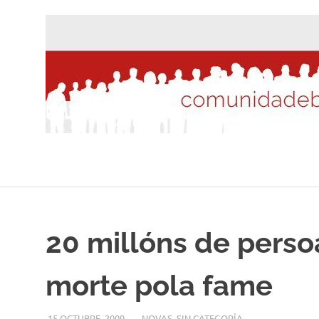
Saltar
al
contenido
20 millóns de perso
morte pola fame
15 OCTUBRE, 2009
DESARROLLO
NOVAS
,
SIN CATEGORÍA