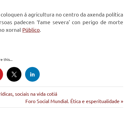
oloquen á agricultura no centro da axenda política
ersoas padecen ‘fame severa’ con perigo de morte
 no xornal
Público
.
e this...
dicas, sociais na vida cotiá
Siguiente
Foro Social Mundial. Ética e esperitualidade
entrada: