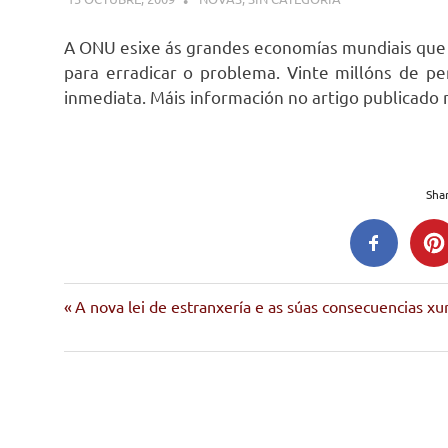
A ONU esixe ás grandes economías mundiais que c
para erradicar o problema. Vinte millóns de p
inmediata. Máis información no artigo publicado
Shar
Entrada
Navegación
A nova lei de estranxería e as súas consecuencias xurí
anterior:
de
entradas