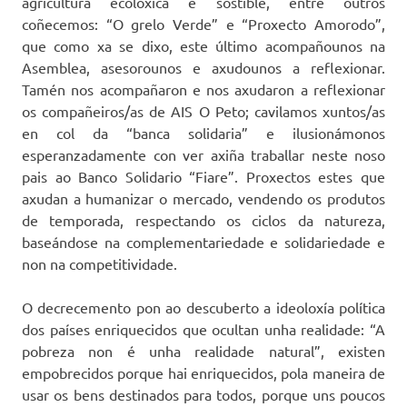
agricultura ecolóxica e sostible, entre outros
coñecemos: “O grelo Verde” e “Proxecto Amorodo”,
que como xa se dixo, este último acompañounos na
Asemblea, asesorounos e axudounos a reflexionar.
Tamén nos acompañaron e nos axudaron a reflexionar
os compañeiros/as de AIS O Peto; cavilamos xuntos/as
en col da “banca solidaria” e ilusionámonos
esperanzadamente con ver axiña traballar neste noso
pais ao Banco Solidario “Fiare”. Proxectos estes que
axudan a humanizar o mercado, vendendo os produtos
de temporada, respectando os ciclos da natureza,
baseándose na complementariedade e solidariedade e
non na competitividade.
O decrecemento pon ao descuberto a ideoloxía política
dos países enriquecidos que ocultan unha realidade: “A
pobreza non é unha realidade natural”, existen
empobrecidos porque hai enriquecidos, pola maneira de
usar os bens destinados para todos, porque uns poucos