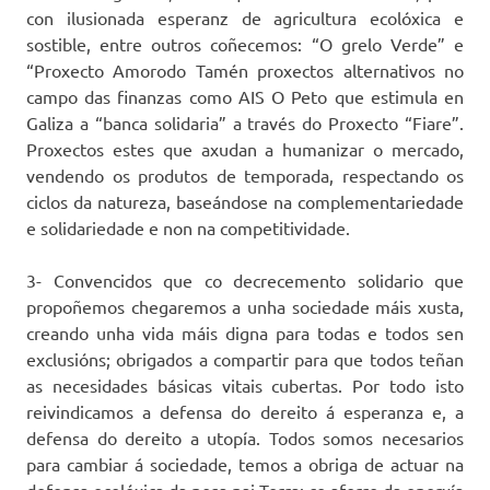
con ilusionada esperanz de agricultura ecolóxica e
sostible, entre outros coñecemos: “O grelo Verde” e
“Proxecto Amorodo Tamén proxectos alternativos no
campo das finanzas como AIS O Peto que estimula en
Galiza a “banca solidaria” a través do Proxecto “Fiare”.
Proxectos estes que axudan a humanizar o mercado,
vendendo os produtos de temporada, respectando os
ciclos da natureza, baseándose na complementariedade
e solidariedade e non na competitividade.
3- Convencidos que co decrecemento solidario que
propoñemos chegaremos a unha sociedade máis xusta,
creando unha vida máis digna para todas e todos sen
exclusións; obrigados a compartir para que todos teñan
as necesidades básicas vitais cubertas. Por todo isto
reivindicamos a defensa do dereito á esperanza e, a
defensa do dereito a utopía. Todos somos necesarios
para cambiar á sociedade, temos a obriga de actuar na
defensa ecolóxica da nosa nai Terra: co aforro da enerxía