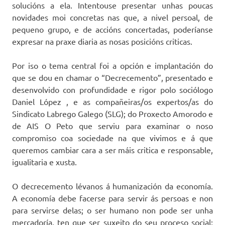
solucións a ela. Intentouse presentar unhas poucas
novidades moi concretas nas que, a nivel persoal, de
pequeno grupo, e de accións concertadas, poderíanse
expresar na praxe diaria as nosas posicións criticas.
Por iso o tema central foi a opción e implantación do
que se dou en chamar o “Decrecemento”, presentado e
desenvolvido con profundidade e rigor polo sociólogo
Daniel López , e as compañeiras/os expertos/as do
Sindicato Labrego Galego (SLG); do Proxecto Amorodo e
de AIS O Peto que serviu para examinar o noso
compromiso coa sociedade na que vivimos e á que
queremos cambiar cara a ser máis critica e responsable,
igualitaria e xusta.
O decrecemento lévanos á humanización da economía.
A economía debe facerse para servir ás persoas e non
para servirse delas; o ser humano non pode ser unha
mercadoría, ten que ser suxeito do seu proceso social;