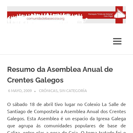
Saltar
al
contenido
MENÚ
Resumo da Asemblea Anual de
Crentes Galegos
6 MAYO, 2009
DESARROLLO
CRÓNICAS
,
SIN CATEGORÍA
O sábado 18 de abril tivo lugar no Colexio La Salle de
Santiago de Compostela a Asemblea Anual dos Crentes
Galegos. Esta Asemblea é un espacio da Igrexa Galega
que agrupa ás comunidades populares de base de
Galiza, entre elas a nosa de Coia. O tema tratado foi o