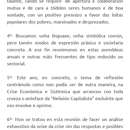
talante, cando se require- de apertura e colaboración
mutua e de cara a tódolos seres humanos e de boa
vontade, con un positivo prexuízo a favor das loitas
populares dos pobres, marxinados e desprezados.
4º- Buscamos unha linguaxe, unha simbólica común,
pero tamén modos de expresión práxica e societaria
concreta. A ese fin reunímonos en estas asembleas
anuais e outras máis frecuentes de tipo reducido ou
sectorial.
5º- Este ano, en concreto, o tema de reflexión
centrámolo como non podía ser de outra maneira, na
Crise Económica e Sistémica que arrancou con toda
crueza o anteface da “Relixión Capitalista” excluínte que
nos envolve e oprime.
6º- Non se tratou en esta reunión de facer un análise
exhaustivo da orixe da crise nin das respostas e posibles