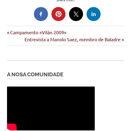
Entrada
Navegación
Campamento «Vilán 2009»
anterior:
Siguiente
Entrevista a Manolo Saez, membro de Baladre
de
entrada:
entradas
A NOSA COMUNIDADE