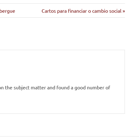
Siguiente
lbergue
Cartos para financiar o cambio social
entrada:
h on the subject matter and found a good number of