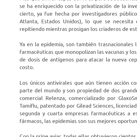
se ha enriquecido con la privatización de la inv
cierto, ya fue hecha por investigadores públ
Atlanta, Estados Unidos), lo que se necesit
repitiendo mientras prosigan los criaderos de e
Ya en la epidemia, son también trasnacionales 
farmacéuticas que monopolizan las vacunas y los 
de dosis de antígenos para atacar la nueva ce
costo.
Los únicos antivirales que aún tienen acción c
parte del mundo y son propiedad de dos grand
comercial Relenza, comercializado por GlaxoSm
Tamiflu, patentado por Gilead Sciences, licencia
segunda y cuarta empresas farmacéuticas a es
fármacos, las epidemias son sus mejores oportun
Con la gripe aviar, todas ellas obtuvieron ciento