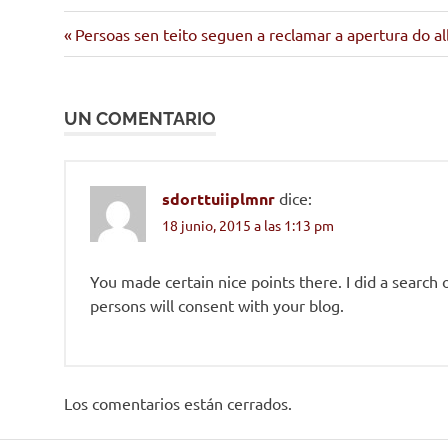
Entrada
Navegación
Persoas sen teito seguen a reclamar a apertura do a
anterior:
de
UN COMENTARIO
entradas
sdorttuiiplmnr
dice:
18 junio, 2015 a las 1:13 pm
You made certain nice points there. I did a searc
persons will consent with your blog.
Los comentarios están cerrados.