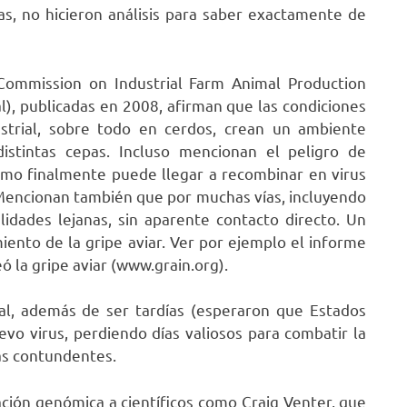
as, no hicieron análisis para saber exactamente de
 Commission on Industrial Farm Animal Production
l), publicadas en 2008, afirman que las condiciones
ustrial, sobre todo en cerdos, crean un ambiente
istintas cepas. Incluso mencionan el peligro de
cómo finalmente puede llegar a recombinar en virus
Mencionan también que por muchas vías, incluyendo
lidades lejanas, sin aparente contacto directo. Un
ento de la gripe aviar. Ver por ejemplo el informe
ó la gripe aviar (www.grain.org).
tual, además de ser tardías (esperaron que Estados
vo virus, perdiendo días valiosos para combatir la
ás contundentes.
ación genómica a científicos como Craig Venter, que