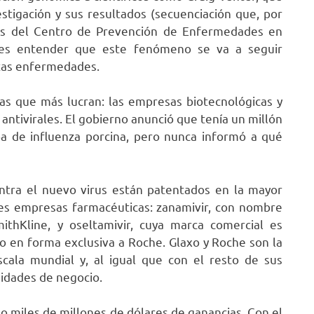
estigación y sus resultados (secuenciación que, por
icos del Centro de Prevención de Enfermedades en
a es entender que este fenómeno se va a seguir
stas enfermedades.
las que más lucran: las empresas biotecnológicas y
antivirales. El gobierno anunció que tenía un millón
pa de influenza porcina, pero nunca informó a qué
ontra el nuevo virus están patentados en la mayor
es empresas farmacéuticas: zanamivir, con nombre
ithKline, y oseltamivir, cuya marca comercial es
do en forma exclusiva a Roche. Glaxo y Roche son la
cala mundial y, al igual que con el resto de sus
idades de negocio.
s o miles de millones de dólares de ganancias. Con el