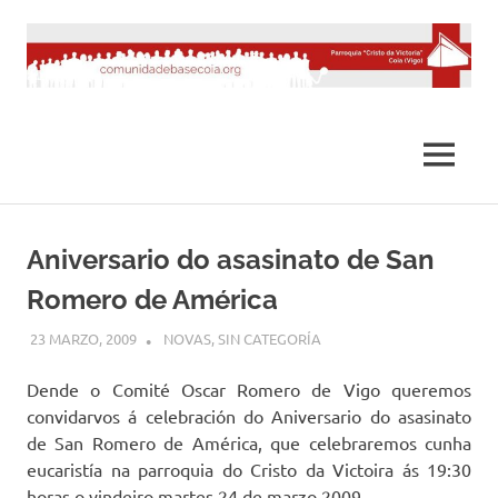
Saltar
al
contenido
MENÚ
Aniversario do asasinato de San
Romero de América
23 MARZO, 2009
DESARROLLO
NOVAS
,
SIN CATEGORÍA
Dende o Comité Oscar Romero de Vigo queremos
convidarvos á celebración do Aniversario do asasinato
de San Romero de América, que celebraremos cunha
eucaristía na parroquia do Cristo da Victoira ás 19:30
horas o vindeiro martes 24 de marzo 2009.