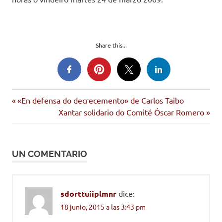
Share this...
Entrada
Navegación
«En defensa do decrecemento» de Carlos Taibo
anterior:
Siguiente
Xantar solidario do Comité Óscar Romero
de
entrada:
entradas
UN COMENTARIO
sdorttuiiplmnr
dice:
18 junio, 2015 a las 3:43 pm