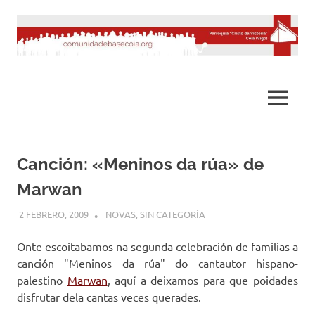
Saltar
al
contenido
MENÚ
Canción: «Meninos da rúa» de
Marwan
2 FEBRERO, 2009
DESARROLLO
NOVAS
,
SIN CATEGORÍA
Onte escoitabamos na segunda celebración de familias a
canción "Meninos da rúa" do cantautor hispano-
palestino
Marwan
, aquí a deixamos para que poidades
disfrutar dela cantas veces querades.