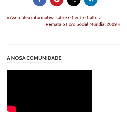
Entrada
Navegación
Asemblea informativa sobre o Centro Cultural
anterior:
Siguiente
Remata o Foro Social Mundial 2009
de
entrada:
entradas
A NOSA COMUNIDADE