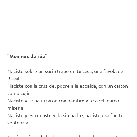
"Meninos da rúa
"
Naciste sobre un sucio trapo en tu casa, una favela de
Brasil
Naciste con la cruz del pobre a la espalda, con un cartón
como cojín
Naciste y te bautizaron con hambre y te apellidaron
miseria
Naciste y estrenaste vida sin padre, naciste esa fue tu
sentencia
Creciste viviendo la droga en la plaza, el pegamento no