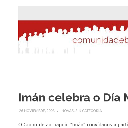
Saltar
al
contenido
Imán celebra o Día 
26 NOVIEMBRE, 2008
DESARROLLO
NOVAS
,
SIN CATEGORÍA
O Grupo de autoapoio “Imán” convídanos a part