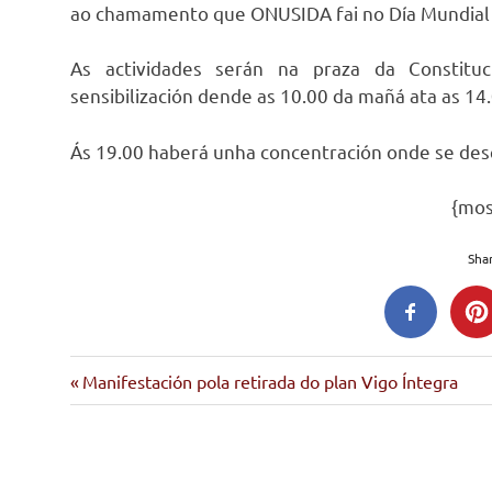
ao chamamento que ONUSIDA fai no Día Mundial 
As actividades serán na praza da Constit
sensibilización dende as 10.00 da mañá ata as 14
Ás 19.00 haberá unha concentración onde se des
{mo
Shar
Entrada
Navegación
Manifestación pola retirada do plan Vigo Íntegra
anterior:
de
entradas