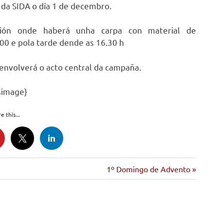
da SIDA o día 1 de decembro.
ución onde haberá unha carpa con material de
.00 e pola tarde dende as 16.30 h
envolverá o acto central da campaña.
simage}
e this...
Siguiente
1º Domingo de Advento
entrada: