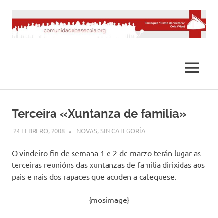
Saltar
al
contenido
MENÚ
Terceira «Xuntanza de familia»
24 FEBRERO, 2008
DESARROLLO
NOVAS
,
SIN CATEGORÍA
O vindeiro fin de semana 1 e 2 de marzo terán lugar as
terceiras reunións das xuntanzas de familia dirixidas aos
pais e nais dos rapaces que acuden a catequese.
{mosimage}