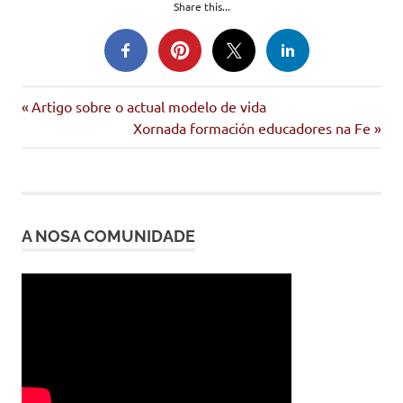
Share this...
Entrada
Navegación
Artigo sobre o actual modelo de vida
anterior:
Siguiente
Xornada formación educadores na Fe
de
entrada:
entradas
A NOSA COMUNIDADE