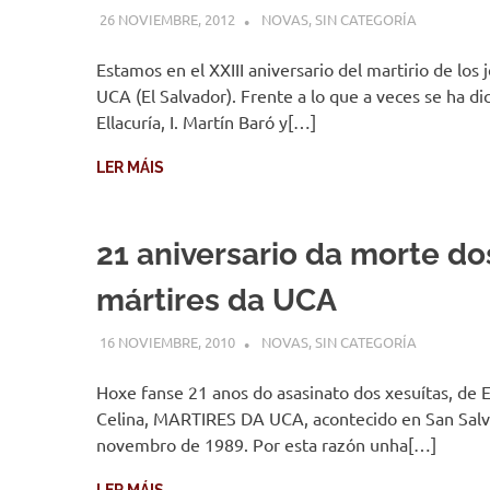
26 NOVIEMBRE, 2012
DESARROLLO
NOVAS
,
SIN CATEGORÍA
Estamos en el XXIII aniversario del martirio de los j
UCA (El Salvador). Frente a lo que a veces se ha di
Ellacuría, I. Martín Baró y[…]
LER MÁIS
21 aniversario da morte do
mártires da UCA
16 NOVIEMBRE, 2010
DESARROLLO
NOVAS
,
SIN CATEGORÍA
Hoxe fanse 21 anos do asasinato dos xesuítas, de E
Celina, MARTIRES DA UCA, acontecido en San Salv
novembro de 1989. Por esta razón unha[…]