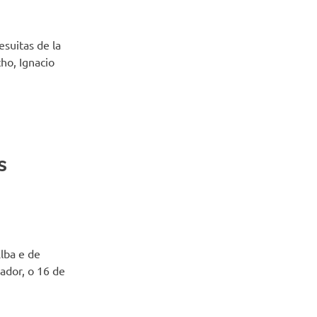
esuitas de la
cho, Ignacio
s
lba e de
ador, o 16 de