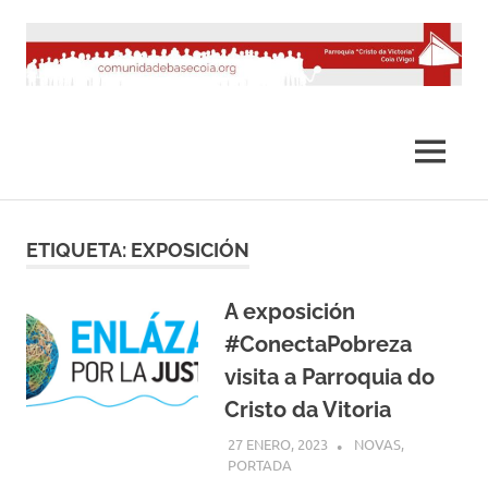
Saltar
al
contenido
MENÚ
ETIQUETA:
EXPOSICIÓN
A exposición
#ConectaPobreza
visita a Parroquia do
Cristo da Vitoria
27 ENERO, 2023
COMUNIDADE
NOVAS
,
PORTADA