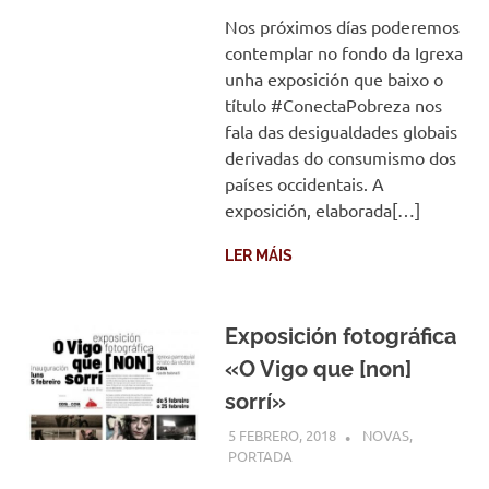
Nos próximos días poderemos
contemplar no fondo da Igrexa
unha exposición que baixo o
título #ConectaPobreza nos
fala das desigualdades globais
derivadas do consumismo dos
países occidentais. A
exposición, elaborada[…]
LER MÁIS
Exposición fotográfica
«O Vigo que [non]
sorrí»
5 FEBRERO, 2018
COMUNIDADE
NOVAS
,
PORTADA