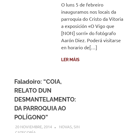
O luns 5 de febreiro
inauguramos nos locais da
parroquia do Cristo da Vitoria
a exposición «O Vigo que
[NON] sorrí» do fotógrafo
Aarón Diez. Poderá visitarse
en horario de[…]
LER MÁIS
Faladoiro: “COIA,
RELATO DUN
DESMANTELAMENTO:
DA PARROQUIA AO
POLÍGONO”
20 NOVIEMBRE, 2014
DESARROLLO
NOVAS
,
SIN
CATEGORÍA