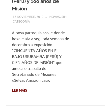
(Perú) y 100 años de
Misión
12 NOVIEMBRE, 2010
DESARROLLO
NOVAS
,
SIN
CATEGORÍA
A nosa parroquia acolle dende
hoxe e ata a segunda semana de
decembro a exposición
“CINCUENTA AÑOS EN EL
BAJO URUBAMBA (PERÚ) Y
CIEN AÑOS DE MISIÓN” que
amosa o traballo do
Secretariado de Misiones
«Selvas Amazonicas».
LER MÁIS