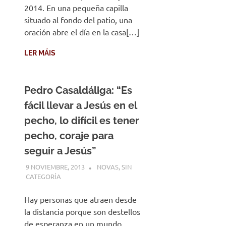
2014. En una pequeña capilla
situado al fondo del patio, una
oración abre el día en la casa[…]
LER MÁIS
Pedro Casaldáliga: “Es
fácil llevar a Jesús en el
pecho, lo difícil es tener
pecho, coraje para
seguir a Jesús”
9 NOVIEMBRE, 2013
DESARROLLO
NOVAS
,
SIN
CATEGORÍA
Hay personas que atraen desde
la distancia porque son destellos
de esperanza en un mundo