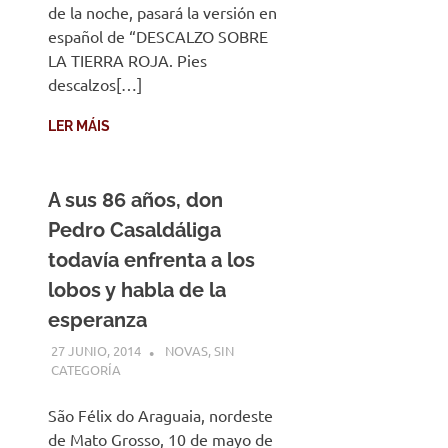
de la noche, pasará la versión en
español de “DESCALZO SOBRE
LA TIERRA ROJA. Pies
descalzos[…]
LER MÁIS
A sus 86 años, don
Pedro Casaldáliga
todavía enfrenta a los
lobos y habla de la
esperanza
27 JUNIO, 2014
DESARROLLO
NOVAS
,
SIN
CATEGORÍA
São Félix do Araguaia, nordeste
de Mato Grosso, 10 de mayo de