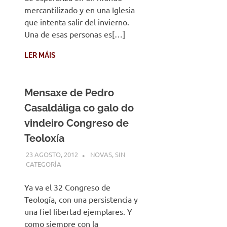
mercantilizado y en una Iglesia
que intenta salir del invierno.
Una de esas personas es[…]
LER MÁIS
Mensaxe de Pedro
Casaldáliga co galo do
vindeiro Congreso de
Teoloxía
23 AGOSTO, 2012
DESARROLLO
NOVAS
,
SIN
CATEGORÍA
Ya va el 32 Congreso de
Teología, con una persistencia y
una fiel libertad ejemplares. Y
como siempre con la