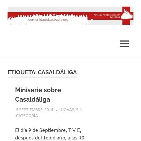
Saltar
al
contenido
MENÚ
ETIQUETA:
CASALDÁLIGA
Miniserie sobre
Casaldáliga
5 SEPTIEMBRE, 2014
DESARROLLO
NOVAS
,
SIN
CATEGORÍA
El día 9 de Septiembre, T V E,
después del Telediario, a las 10