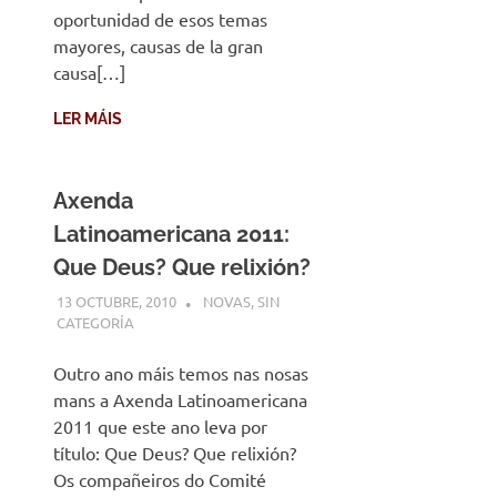
oportunidad de esos temas
mayores, causas de la gran
causa[…]
LER MÁIS
Axenda
Latinoamericana 2011:
Que Deus? Que relixión?
13 OCTUBRE, 2010
DESARROLLO
NOVAS
,
SIN
CATEGORÍA
Outro ano máis temos nas nosas
mans a Axenda Latinoamericana
2011 que este ano leva por
título: Que Deus? Que relixión?
Os compañeiros do Comité