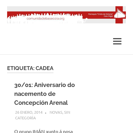
Saltar
al
contenido
MENÚ
ETIQUETA:
CADEA
30/01: Aniversario do
nacemento de
Concepción Arenal
26 ENERO, 2014
DESARROLLO
NOVAS
,
SIN
CATEGORÍA
O grupo IMÁN xunto á nosa