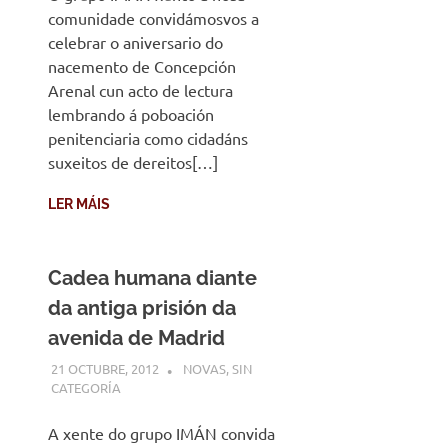
comunidade convidámosvos a
celebrar o aniversario do
nacemento de Concepción
Arenal cun acto de lectura
lembrando á poboación
penitenciaria como cidadáns
suxeitos de dereitos[…]
LER MÁIS
Cadea humana diante
da antiga prisión da
avenida de Madrid
21 OCTUBRE, 2012
DESARROLLO
NOVAS
,
SIN
CATEGORÍA
A xente do grupo IMÁN convida