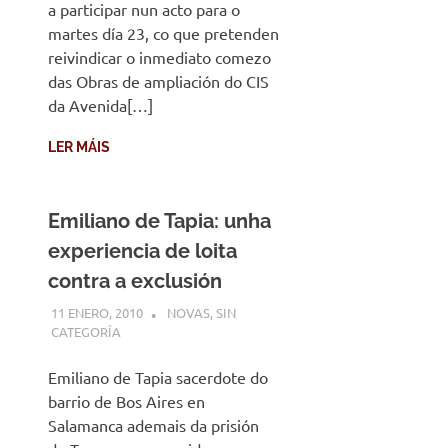
a participar nun acto para o
martes día 23, co que pretenden
reivindicar o inmediato comezo
das Obras de ampliación do CIS
da Avenida[…]
LER MÁIS
Emiliano de Tapia: unha
experiencia de loita
contra a exclusión
11 ENERO, 2010
DESARROLLO
NOVAS
,
SIN
CATEGORÍA
Emiliano de Tapia sacerdote do
barrio de Bos Aires en
Salamanca ademais da prisión