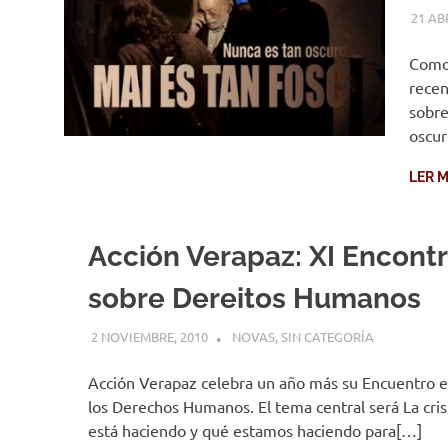
21 AB
Como 
recen
sobre
oscur
LER M
Acción Verapaz: XI Encont
sobre Dereitos Humanos
2 NOVIEMBRE, 2010
DESARROLLO
NOVAS
,
SIN CATEGORÍA
Acción Verapaz celebra un año más su Encuentro e
los Derechos Humanos. El tema central será La cris
está haciendo y qué estamos haciendo para[…]