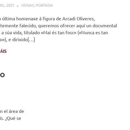
RIL, 2021
COMUNIDADE
NOVAS
,
PORTADA
última homenaxe á figura de Arcadi Oliveres,
temente falecido, queremos ofrecer aquí un documental
 a súa vida, titulado «Mai és tan fosc» («Nunca es tan
o»), e dirixido[…]
ÁIS
ro
n el área de
is. ¿Qué se