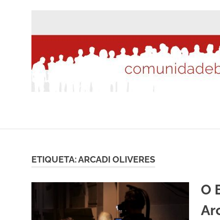
Saltar
al
contenido
ETIQUETA:
ARCADI OLIVERES
O 
Ar