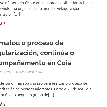
vo número do Ocote onde abordan a situación actual de
e violencia organizada no mundo. Velaquí a súa
ntación:[…]
ÁIS
matou o proceso de
gularización, continúa o
ompañamento en Coia
IO, 2026
COMUNIDADE
NOVAS
,
PORTADA
de xuño finalizou o prazo para realizar o proceso de
arización de persoas migrantes. Entre o 20 de abril e o
 xuño, un pequeno grupo de[…]
ÁIS