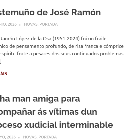
stemuño de José Ramón
NIO, 2026
COMUNIDADE
NOVAS
,
PORTADA
Ramón López de la Osa (1951-2024) foi un fraile
ico de pensamento profundo, de risa franca e cómprice
espíritu forte a pesares dos seus continuados problemas
]
ÁIS
ha man amiga para
ompañar ás vítimas dun
oceso xudicial interminable
YO, 2026
COMUNIDADE
NOVAS
,
PORTADA