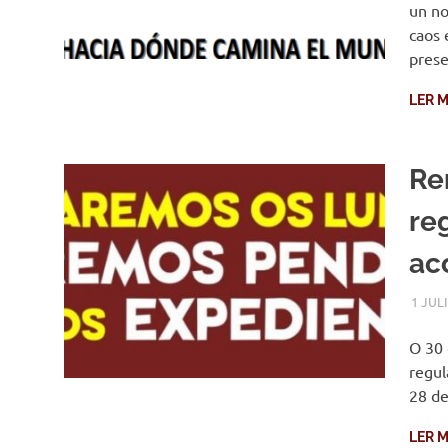
un no
caos 
prese
LER M
Re
re
ac
1 JUL
O 30 
regul
28 de
LER M