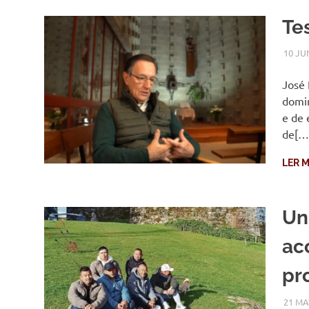
Te
10 JU
José 
domin
e de 
de[…
LER M
Un
ac
pr
21 MA