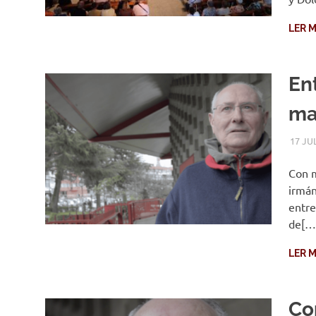
LER M
En
ma
17 JU
Con 
irmán
entre
de[…
LER M
Co