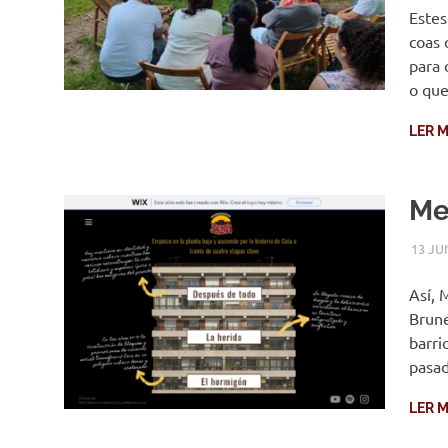
Estes
coas 
para 
o que
LER M
Me
13 JU
Así, 
Brune
barri
pasa
LER M