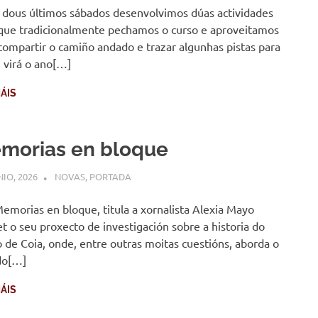
 dous últimos sábados desenvolvimos dúas actividades
que tradicionalmente pechamos o curso e aproveitamos
compartir o camiño andado e trazar algunhas pistas para
 virá o ano[…]
ÁIS
morias en bloque
NIO, 2026
COMUNIDADE
NOVAS
,
PORTADA
Memorias en bloque, titula a xornalista Alexia Mayo
t o seu proxecto de investigación sobre a historia do
o de Coia, onde, entre outras moitas cuestións, aborda o
do[…]
ÁIS