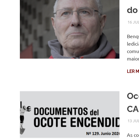
do
16 JU
Benqu
ledic
comun
maior
LER M
Oc
CA
13 JU
As co