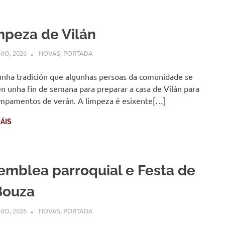
mpeza de Vilán
NIO, 2026
COMUNIDADE
NOVAS
,
PORTADA
unha tradición que algunhas persoas da comunidade se
n unha fin de semana para preparar a casa de Vilán para
mpamentos de verán. A limpeza é esixente[…]
ÁIS
emblea parroquial e Festa de
Bouza
NIO, 2026
COMUNIDADE
NOVAS
,
PORTADA