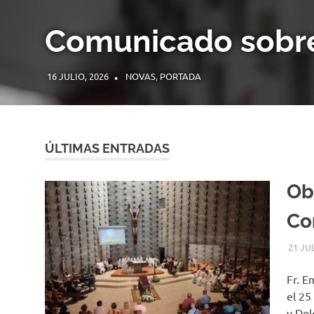
Comunicado sobre
16 JULIO, 2026
COMUNIDADE
NOVAS
,
PORTADA
ÚLTIMAS ENTRADAS
Obi
Cor
21 JU
Fr. E
el 25
y Dol