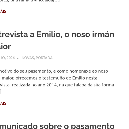
ÁIS
trevista a Emilio, o noso irmán
ior
LIO, 2026
COMUNIDADE
NOVAS
,
PORTADA
motivo do seu pasamento, e como homenaxe ao noso
 maior, ofrecemos o testemuño de Emilio nesta
vista, realizada no ano 2014, na que falaba da súa forma
]
ÁIS
municado sobre o pasamento