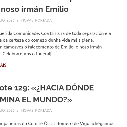
 noso irmán Emilio
LIO, 2026
COMUNIDADE
NOVAS
,
PORTADA
erida Comunidade. Coa tristura de toda separación e a
ia da certeza do comezo dunha vida máis plena,
icámosvos o falecemento de Emilio, o noso irmán
. Celebraremos o funeral[…]
ÁIS
ote 129: «¿HACIA DÓNDE
MINA EL MUNDO?»
LIO, 2026
COMUNIDADE
NOVAS
,
PORTADA
mpañeiras do Comité Óscar Romero de Vigo achégannos