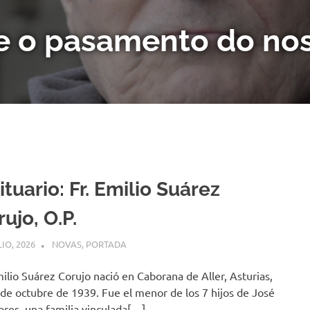
 o pasamento do nos
tuario: Fr. Emilio Suárez
ujo, O.P.
LIO, 2026
COMUNIDADE
NOVAS
,
PORTADA
milio Suárez Corujo nació en Caborana de Aller, Asturias,
 de octubre de 1939. Fue el menor de los 7 hijos de José
ores, una familia vinculada[…]