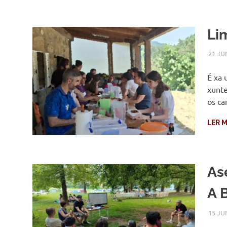
Li
21 JU
É xa 
xunte
os ca
LER M
As
A 
15 JU