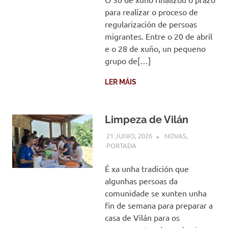
para realizar o proceso de
regularización de persoas
migrantes. Entre o 20 de abril
e o 28 de xuño, un pequeno
grupo de[…]
LER MÁIS
Limpeza de Vilán
21 JUNIO, 2026
COMUNIDADE
NOVAS
,
PORTADA
É xa unha tradición que
algunhas persoas da
comunidade se xunten unha
fin de semana para preparar a
casa de Vilán para os