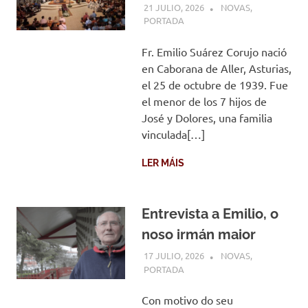
21 JULIO, 2026
COMUNIDADE
NOVAS
,
PORTADA
Fr. Emilio Suárez Corujo nació
en Caborana de Aller, Asturias,
el 25 de octubre de 1939. Fue
el menor de los 7 hijos de
José y Dolores, una familia
vinculada[…]
LER MÁIS
Entrevista a Emilio, o
noso irmán maior
17 JULIO, 2026
COMUNIDADE
NOVAS
,
PORTADA
Con motivo do seu