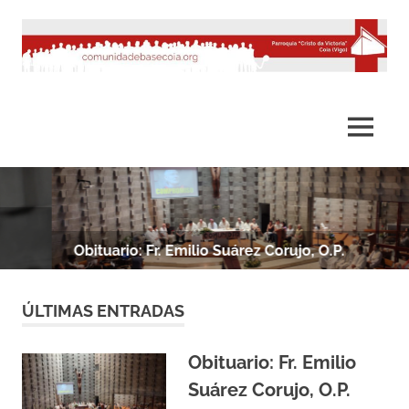
Saltar
al
contenido
MENÚ
Obituario: Fr. Emilio Suárez Corujo, O.P.
ÚLTIMAS ENTRADAS
Obituario: Fr. Emilio
Suárez Corujo, O.P.