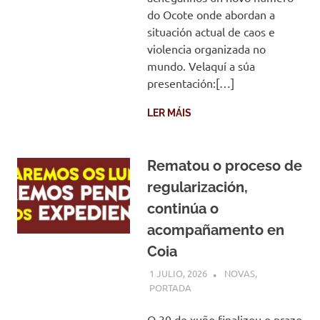
do Ocote onde abordan a
situación actual de caos e
violencia organizada no
mundo. Velaquí a súa
presentación:[…]
LER MÁIS
Rematou o proceso de
regularización,
continúa o
acompañamento en
Coia
1 JULIO, 2026
COMUNIDADE
NOVAS
,
PORTADA
O 30 de xuño finalizou o prazo