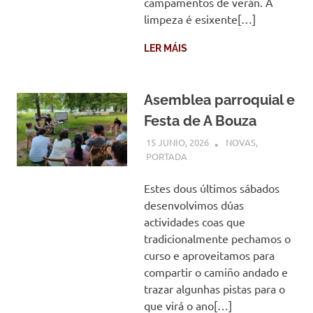
campamentos de verán. A
limpeza é esixente[…]
LER MÁIS
Asemblea parroquial e
Festa de A Bouza
15 JUNIO, 2026
COMUNIDADE
NOVAS
,
PORTADA
Estes dous últimos sábados
desenvolvimos dúas
actividades coas que
tradicionalmente pechamos o
curso e aproveitamos para
compartir o camiño andado e
trazar algunhas pistas para o
que virá o ano[…]