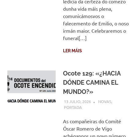
ledicia da certeza do comezo
dunha vida máis plena,
comunicámosvos o
falecemento de Emilio, o noso
irmán maior. Celebraremos o
funeral[…]
LER MÁIS
Ocote 129: «¿HACIA
DÓNDE CAMINA EL
MUNDO?»
13 JULIO, 2026
COMUNIDADE
NOVAS
,
PORTADA
As compañeiras do Comité
Óscar Romero de Vigo
achégannos un novo número