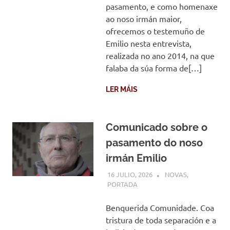
pasamento, e como homenaxe
ao noso irmán maior,
ofrecemos o testemuño de
Emilio nesta entrevista,
realizada no ano 2014, na que
falaba da súa forma de[…]
LER MÁIS
Comunicado sobre o
pasamento do noso
irmán Emilio
16 JULIO, 2026
COMUNIDADE
NOVAS
,
PORTADA
Benquerida Comunidade. Coa
tristura de toda separación e a