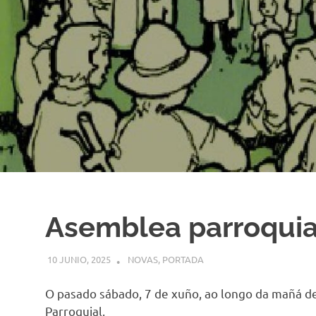
Asemblea parroquia
10 JUNIO, 2025
COMUNIDADE
NOVAS
,
PORTADA
O pasado sábado, 7 de xuño, ao longo da mañá d
Parroquial.