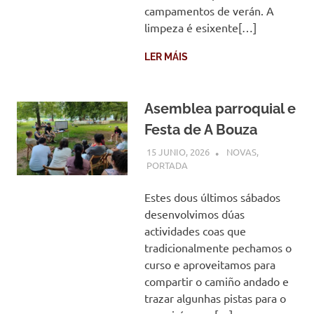
campamentos de verán. A
limpeza é esixente[…]
LER MÁIS
Asemblea parroquial e
Festa de A Bouza
15 JUNIO, 2026
COMUNIDADE
NOVAS
,
PORTADA
Estes dous últimos sábados
desenvolvimos dúas
actividades coas que
tradicionalmente pechamos o
curso e aproveitamos para
compartir o camiño andado e
trazar algunhas pistas para o