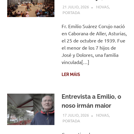
21 JULIO, 2026
COMUNIDADE
NOVAS
,
PORTADA
Fr. Emilio Suárez Corujo nació
en Caborana de Aller, Asturias,
el 25 de octubre de 1939. Fue
el menor de los 7 hijos de
José y Dolores, una familia
vinculada[…]
LER MÁIS
Entrevista a Emilio, o
noso irmán maior
17 JULIO, 2026
COMUNIDADE
NOVAS
,
PORTADA