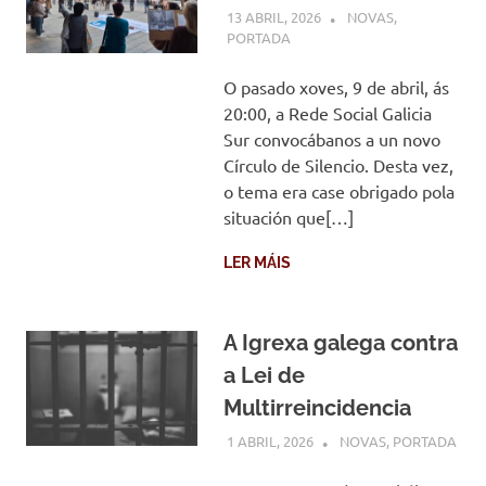
13 ABRIL, 2026
COMUNIDADE
NOVAS
,
PORTADA
O pasado xoves, 9 de abril, ás
20:00, a Rede Social Galicia
Sur convocábanos a un novo
Círculo de Silencio. Desta vez,
o tema era case obrigado pola
situación que[…]
LER MÁIS
A Igrexa galega contra
a Lei de
Multirreincidencia
1 ABRIL, 2026
COMUNIDADE
NOVAS
,
PORTADA