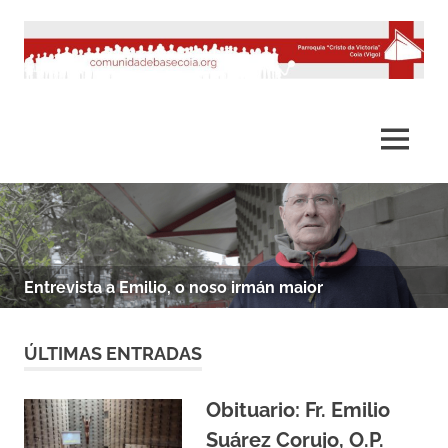
Saltar
al
contenido
MENÚ
Entrevista a Emilio, o noso irmán maior
ÚLTIMAS ENTRADAS
Obituario: Fr. Emilio
Suárez Corujo, O.P.