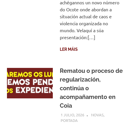
achégannos un novo número
do Ocote onde abordan a
situación actual de caos e
violencia organizada no
mundo. Velaquí a súa
presentación:[…]
LER MÁIS
Rematou o proceso de
regularización,
continúa o
acompañamento en
Coia
1 JULIO, 2026
COMUNIDADE
NOVAS
,
PORTADA