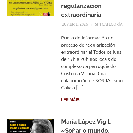
regularización
extraordinaria
20 ABRIL, 2026
COMUNIDADE
SIN CATEGORÍA
Punto de información no
proceso de regularización
extraordinaria! Todos os luns
de 17h a 20h nos locais do
complexo da parroquia do
Cristo da Vitoria. Coa
colaboración de SOSRAcismo
Galicia.[…]
LER MÁIS
María López Vigil:
«Soñar o mundo,