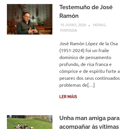
Testemuño de José
Ramón
10 JUNIO, 2026
COMUNIDADE
NOVAS
,
PORTADA
José Ramón López de la Osa
(1951-2024) foi un fraile
dominico de pensamento
profundo, de risa franca e
cómprice e de espíritu forte a
pesares dos seus continuados
problemas de[…]
LER MÁIS
Unha man amiga para
acompañar ás vítimas