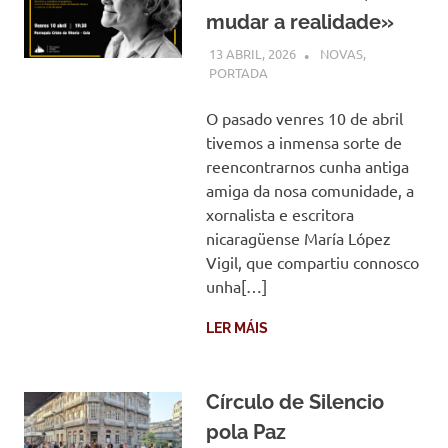
mudar a realidade»
13 ABRIL, 2026
COMUNIDADE
NOVAS
,
PORTADA
O pasado venres 10 de abril
tivemos a inmensa sorte de
reencontrarnos cunha antiga
amiga da nosa comunidade, a
xornalista e escritora
nicaragüense María López
Vigil, que compartiu connosco
unha[…]
LER MÁIS
Círculo de Silencio
pola Paz