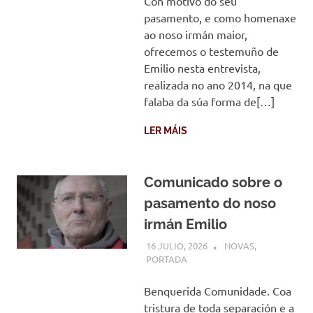
Con motivo do seu
pasamento, e como homenaxe
ao noso irmán maior,
ofrecemos o testemuño de
Emilio nesta entrevista,
realizada no ano 2014, na que
falaba da súa forma de[…]
LER MÁIS
Comunicado sobre o
pasamento do noso
irmán Emilio
16 JULIO, 2026
COMUNIDADE
NOVAS
,
PORTADA
Benquerida Comunidade. Coa
tristura de toda separación e a