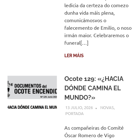
ledicia da certeza do comezo
dunha vida máis plena,
comunicámosvos o
falecemento de Emilio, o noso
irmán maior. Celebraremos o
funeral[…]
LER MÁIS
Ocote 129: «¿HACIA
DÓNDE CAMINA EL
MUNDO?»
13 JULIO, 2026
COMUNIDADE
NOVAS
,
PORTADA
As compañeiras do Comité
Óscar Romero de Vigo