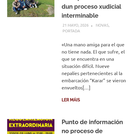
dun proceso xudicial
interminable
21 MAYO, 2026
COMUNIDADE
NOVAS
,
PORTADA
«Una mano amiga para el que
no tiene nada. El que sufre, el
que se encuentra en una
situación difícil. Nueve
nepalíes pertenecientes al la
embarcación “Karar” se vieron
envueltos[…]
LER MÁIS
Punto de información
no proceso de