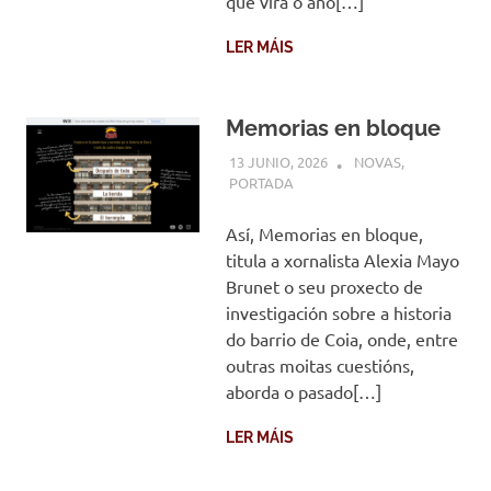
que virá o ano[…]
LER MÁIS
Memorias en bloque
13 JUNIO, 2026
COMUNIDADE
NOVAS
,
PORTADA
Así, Memorias en bloque,
titula a xornalista Alexia Mayo
Brunet o seu proxecto de
investigación sobre a historia
do barrio de Coia, onde, entre
outras moitas cuestións,
aborda o pasado[…]
LER MÁIS