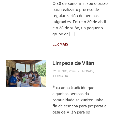
O 30 de xuño finalizou o prazo
para realizar o proceso de
regularización de persoas
migrantes. Entre o 20 de abril
e o 28 de xuño, un pequeno
grupo de[…]
LER MÁIS
Limpeza de Vilán
21 JUNIO, 2026
COMUNIDADE
NOVAS
,
PORTADA
É xa unha tradición que
algunhas persoas da
comunidade se xunten unha
fin de semana para preparar a
casa de Vilán para os