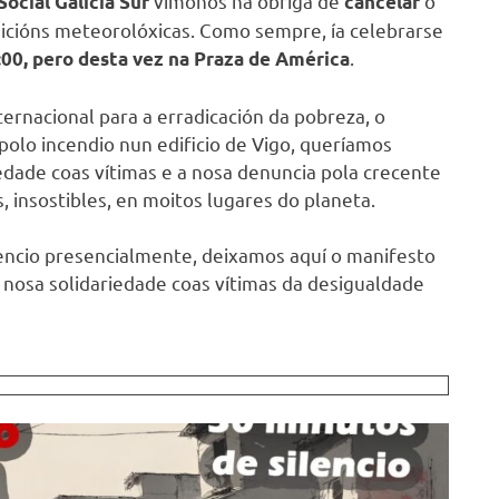
vímonos na obriga de
o
ocial Galicia Sur
cancelar
ndicións meteorolóxicas. Como sempre, ía celebrarse
.
:00, pero desta vez na Praza de América
rnacional para a erradicación da pobreza, o
polo incendio nun edificio de Vigo, queríamos
iedade coas vítimas e a nosa denuncia pola crecente
s, insostibles, en moitos lugares do planeta.
lencio presencialmente, deixamos aquí o manifesto
a nosa solidariedade coas vítimas da desigualdade