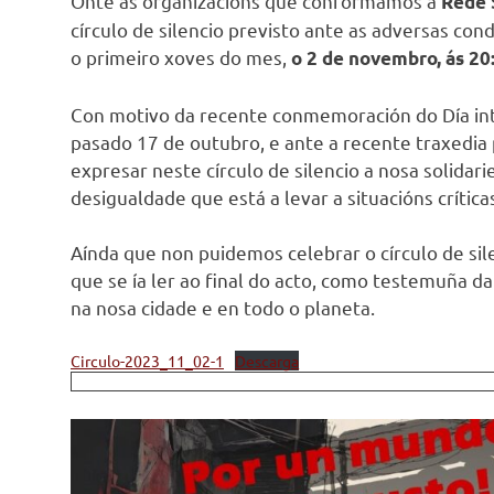
Onte as organizacións que conformamos a
Rede S
círculo de silencio previsto ante as adversas co
o primeiro xoves do mes,
o 2 de novembro, ás 20
Con motivo da recente conmemoración do Día inte
pasado 17 de outubro, e ante a recente traxedia 
expresar neste círculo de silencio a nosa solidar
desigualdade que está a levar a situacións crítica
Aínda que non puidemos celebrar o círculo de si
que se ía ler ao final do acto, como testemuña d
na nosa cidade e en todo o planeta.
Circulo-2023_11_02-1
Descarga