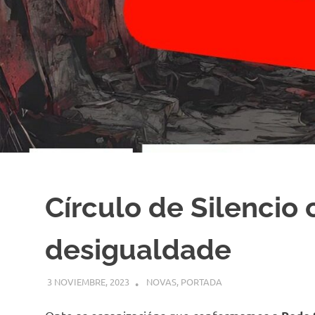
Círculo de Silencio 
desigualdade
3 NOVIEMBRE, 2023
COMUNIDADE
NOVAS
,
PORTADA