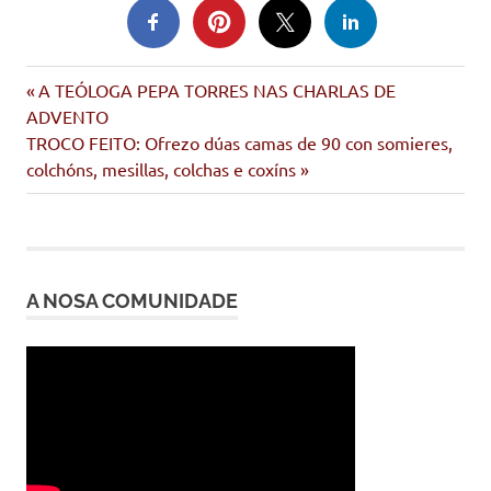
Entrada
Navegación
A TEÓLOGA PEPA TORRES NAS CHARLAS DE
anterior:
ADVENTO
de
Siguiente
TROCO FEITO: Ofrezo dúas camas de 90 con somieres,
entrada:
colchóns, mesillas, colchas e coxíns
entradas
A NOSA COMUNIDADE