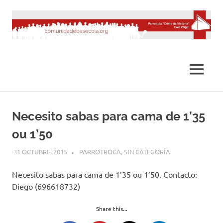
Saltar
al
contenido
MENÚ
Necesito sabas para cama de 1’35
ou 1’50
31 OCTUBRE, 2015
DESARROLLO
PARROTROCA
,
SIN CATEGORÍA
Necesito sabas para cama de 1’35 ou 1’50. Contacto:
Diego (696618732)
Share this...