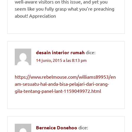
well-aware visitors on this issue, and yet you
seem like you fully grasp what you’re preaching
about! Appreciation
desain interior rumah
dice:
14 junio, 2015 a las 8:13 pm
https://www.rebelmouse.com/williams89953/en
am-sesuatu-hal-anda-bisa-pelajari-dari-orang-
gila-tentang-panel-lant-1159049972.html
Berneice Donehoo
dice: