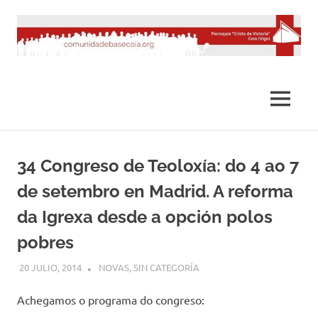
Saltar
al
contenido
MENÚ
34 Congreso de Teoloxía: do 4 ao 7
de setembro en Madrid. A reforma
da Igrexa desde a opción polos
pobres
20 JULIO, 2014
DESARROLLO
NOVAS
,
SIN CATEGORÍA
Achegamos o programa do congreso: