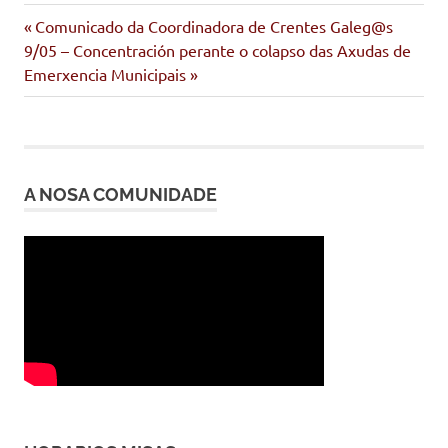
arela
Entrada
Navegación
Comunicado da Coordinadora de Crentes Galeg@s
pobreza
Siguiente
anterior:
9/05 – Concentración perante o colapso das Axudas de
de
entrada:
Emerxencia Municipais
entradas
A NOSA COMUNIDADE