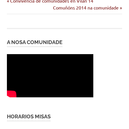
Entrada
Navegación
Convivencia de comunidades en Vilán’14
Tomás
anterior:
Siguiente
Comuñóns 2014 na comunidade
de
Balduino
entrada:
entradas
A NOSA COMUNIDADE
HORARIOS MISAS