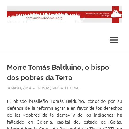
Saltar
al
contenido
MENÚ
Morre Tomás Balduino, o bispo
dos pobres da Terra
4 MAYO, 2014
DESARROLLO
NOVAS
,
SIN CATEGORÍA
El obispo brasileño Tomás Balduíno, conocido por su
defensa de la reforma agraria en favor de los derechos
de los «pobres de la tierra» y de los indígenas, ha
fallecido en Goiania, capital del estado de Goiás,
informó hoy la Comisión Pastoral de la Tierra (CPT), de