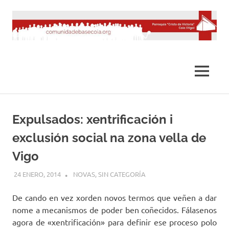
Saltar
al
contenido
MENÚ
Expulsados: xentrificación i
exclusión social na zona vella de
Vigo
24 ENERO, 2014
DESARROLLO
NOVAS
,
SIN CATEGORÍA
De cando en vez xorden novos termos que veñen a dar
nome a mecanismos de poder ben coñecidos. Fálasenos
agora de «xentrificación» para definir ese proceso polo