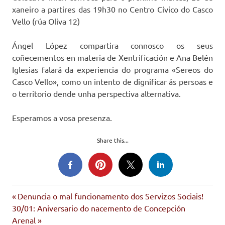
xaneiro a partires das 19h30 no Centro Cívico do Casco
Vello (rúa Oliva 12)
Ángel López compartira connosco os seus
coñecementos en materia de Xentrificación e Ana Belén
Iglesias falará da experiencia do programa «Sereos do
Casco Vello», como un intento de dignificar ás persoas e
o territorio dende unha perspectiva alternativa.
Esperamos a vosa presenza.
Share this...
Imán
Entrada
Navegación
Denuncia o mal funcionamento dos Servizos Sociais!
sereos
Siguiente
anterior:
30/01: Aniversario do nacemento de Concepción
de
entrada:
Arenal
xentrificacion