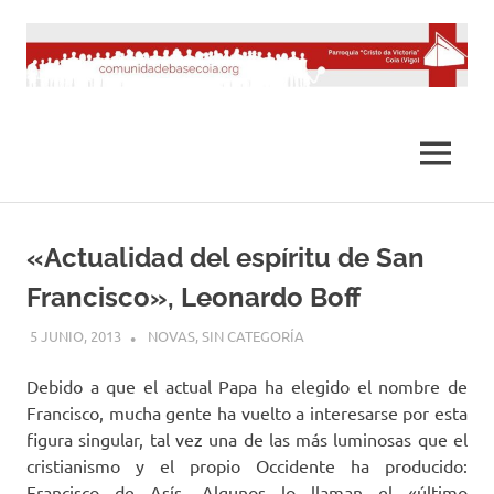
Saltar
al
contenido
MENÚ
«Actualidad del espíritu de San
Francisco», Leonardo Boff
5 JUNIO, 2013
DESARROLLO
NOVAS
,
SIN CATEGORÍA
Debido a que el actual Papa ha elegido el nombre de
Francisco, mucha gente ha vuelto a interesarse por esta
figura singular, tal vez una de las más luminosas que el
cristianismo y el propio Occidente ha producido:
Francisco de Asís. Algunos lo llaman el «último