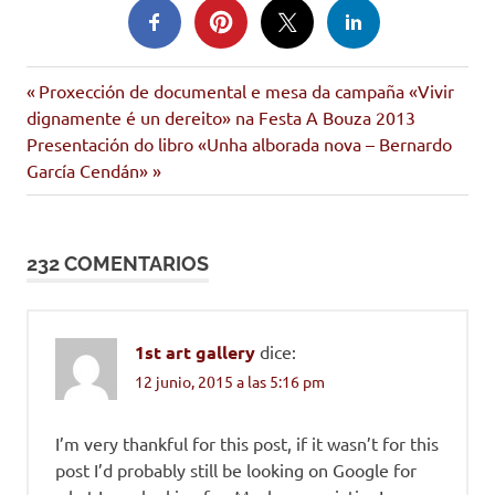
boff
Entrada
Navegación
Proxección de documental e mesa da campaña «Vivir
Papa
anterior:
dignamente é un dereito» na Festa A Bouza 2013
de
Siguiente
Presentación do libro «Unha alborada nova – Bernardo
entrada:
García Cendán»
entradas
232 COMENTARIOS
1st art gallery
dice:
12 junio, 2015 a las 5:16 pm
I’m very thankful for this post, if it wasn’t for this
post I’d probably still be looking on Google for