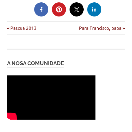
Cáritas
Entrada
Siguiente
Navegación
Pascua 2013
Para Francisco, papa
crise
anterior:
entrada:
de
empobrecidos
FOESSA
entradas
A NOSA COMUNIDADE