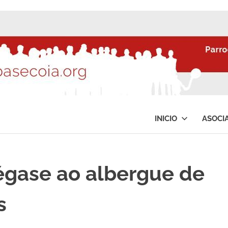
INICIO
ASOCI
égase ao albergue de
s