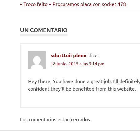
albergue
Entrada
Navegación
Troco feito – Procuramos placa con socket 478
dominicos
anterior:
de
sen
teito
UN COMENTARIO
entradas
sdorttuii plmnr
dice:
18 junio, 2015 a las 3:14 pm
Hey there, You have done a great job. I’ll definitel
confident they’ll be benefited from this website.
Los comentarios están cerrados.