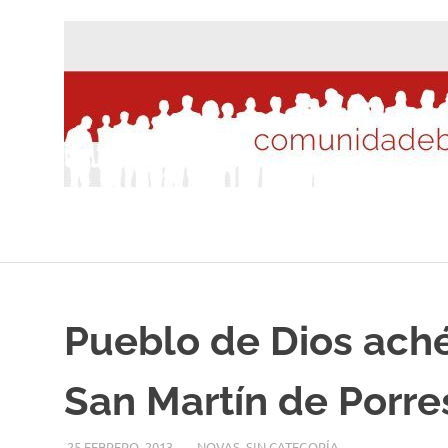
Saltar
al
contenido
Pueblo de Dios ach
San Martín de Porre
25 FEBRERO, 2013
DESARROLLO
NOVAS
,
SIN CATEGORÍA