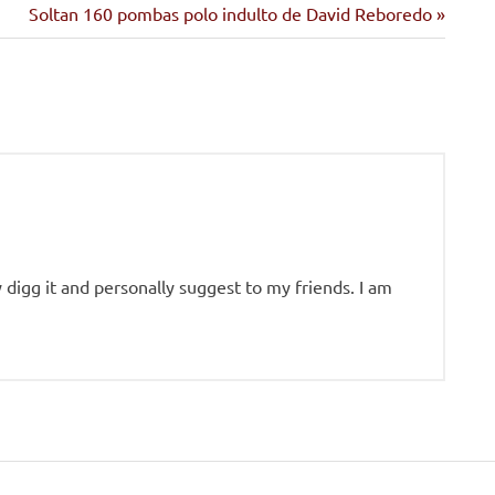
Siguiente
Soltan 160 pombas polo indulto de David Reboredo
entrada:
y digg it and personally suggest to my friends. I am