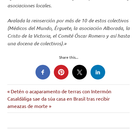
asociaciones locales.
Avalada la reinserción por más de 10 de estos colectivos
(Médicos del Mundo, Érguete, la asociación Alborada, la
Cristo de la Victoria, el Comité Óscar Romero y así hasta
una docena de colectivos).»
Share this...
indulto
Entrada
Navegación
Detén o acaparamento de terras con Intermón
Siguiente
anterior:
Casaldàliga sae da súa casa en Brasil tras recibir
de
entrada:
ameazas de morte
entradas