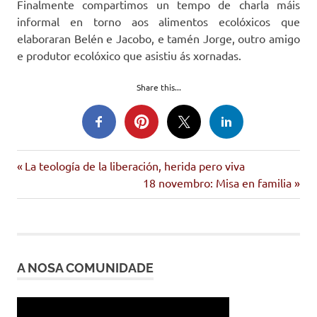
Finalmente compartimos un tempo de charla máis
informal en torno aos alimentos ecolóxicos que
elaboraran Belén e Jacobo, e tamén Jorge, outro amigo
e produtor ecolóxico que asistiu ás xornadas.
Share this...
comunidade
Entrada
Navegación
La teología de la liberación, herida pero viva
consumo
anterior:
Siguiente
18 novembro: Misa en familia
de
responsable
entrada:
reflexión
entradas
A NOSA COMUNIDADE