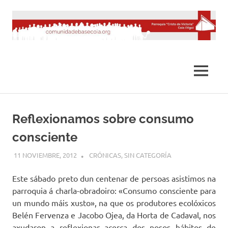
Saltar
al
contenido
MENÚ
Reflexionamos sobre consumo
consciente
11 NOVIEMBRE, 2012
DESARROLLO
CRÓNICAS
,
SIN CATEGORÍA
Este sábado preto dun centenar de persoas asistimos na
parroquia á charla-obradoiro: «Consumo consciente para
un mundo máis xusto», na que os produtores ecolóxicos
Belén Fervenza e Jacobo Ojea, da Horta de Cadaval, nos
axudaron a reflexionar acerca dos nosos hábitos de