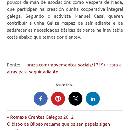
poucos da man de asociacións como Véspera de Nada,
que participan na creación dunha cooperativa integral
galega. Segundo o activista Manuel Casal queren
contribuír a unha Galiza «capaz de saír adiante e de
satisfacer as necesidades básicas da xente na inevitable
costa abaixo que temos por diante».
—
Fonte:
praza.com/movementos-sociais/1719/ir-cara-a-
atras-para-seguir-adiante
Share this...
decrecemento
Entrada
Navegación
Romaxe Crentes Galegos 2012
economía
Siguiente
anterior:
O bispo de Bilbao reclama que os sen papeis sigan