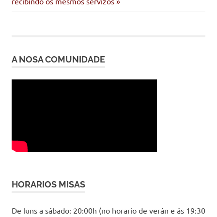
de
entrada:
recibindo os mesmos servizos
entradas
A NOSA COMUNIDADE
HORARIOS MISAS
De luns a sábado: 20:00h (no horario de verán e ás 19:30