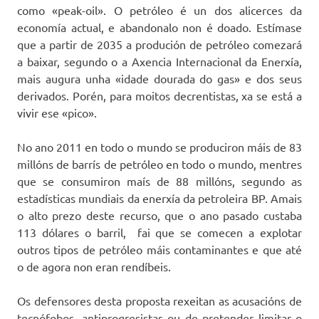
como «peak-oil». O petróleo é un dos alicerces da
economía actual, e abandonalo non é doado. Estímase
que a partir de 2035 a produción de petróleo comezará
a baixar, segundo o a Axencia Internacional da Enerxía,
mais augura unha «idade dourada do gas» e dos seus
derivados. Porén, para moitos decrentistas, xa se está a
vivir ese «pico».
No ano 2011 en todo o mundo se produciron máis de 83
millóns de barrís de petróleo en todo o mundo, mentres
que se consumiron maís de 88 millóns, segundo as
estadísticas mundiais da enerxía da petroleira BP. Amais
o alto prezo deste recurso, que o ano pasado custaba
113 dólares o barril, fai que se comecen a explotar
outros tipos de petróleo máis contaminantes e que até
o de agora non eran rendíbeis.
Os defensores desta proposta rexeitan as acusacións de
tecnófobos, antiprogresistas ou de pretender limitar o