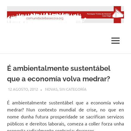
Saltar
al
contenido
MENÚ
É ambientalmente sustentábel
que a economía volva medrar?
12 AGOSTO, 2012
DESARROLLO
NOVAS
,
SIN CATEGORÍA
É ambientalmente sustentábel que a economía volva
medrar? Nun contexto mundial de crise, no que en
nome dunha futura prosperidade se sacrifican servizos
públicos e dereitos laborais, comeza a coller forza unha
proposta radicalmente contraria: decrecer.