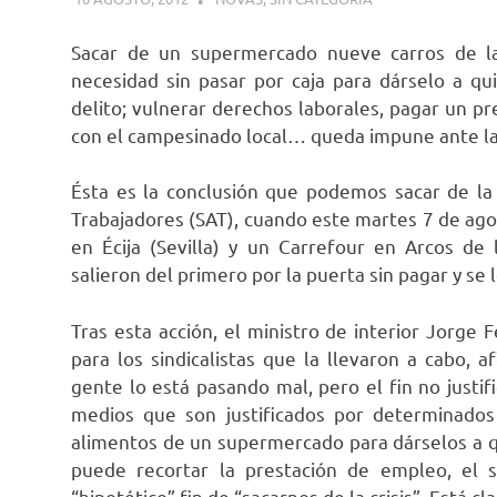
Sacar de un supermercado nueve carros de l
necesidad sin pasar por caja para dárselo a qu
delito; vulnerar derechos laborales, pagar un pr
con el campesinado local… queda impune ante la
Ésta es la conclusión que podemos sacar de la 
Trabajadores (SAT), cuando este martes 7 de a
en Écija (Sevilla) y un Carrefour en Arcos de 
salieron del primero por la puerta sin pagar y se
Tras esta acción, el ministro de interior Jorge
para los sindicalistas que la llevaron a cabo,
gente lo está pasando mal, pero el fin no justi
medios que son justificados por determinados 
alimentos de un supermercado para dárselos a qu
puede recortar la prestación de empleo, el s
“hipotético” fin de “sacarnos de la crisis”. Está c