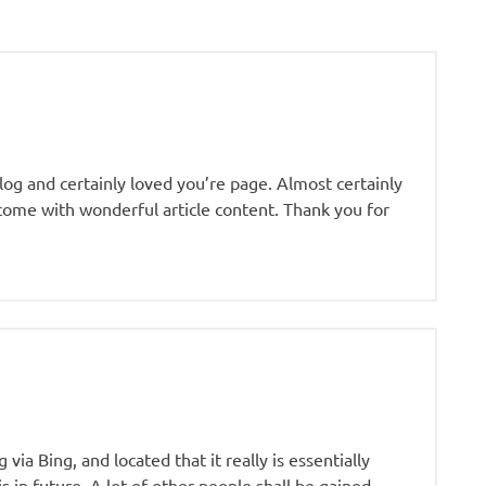
log and certainly loved you’re page. Almost certainly
 come with wonderful article content. Thank you for
via Bing, and located that it really is essentially
is in future. A lot of other people shall be gained