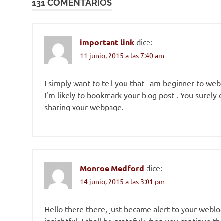
131 COMENTARIOS
entradas
important link
dice:
11 junio, 2015 a las 7:40 am
I simply want to tell you that I am beginner to web
I’m likely to bookmark your blog post . You surely
sharing your webpage.
Monroe Medford
dice:
14 junio, 2015 a las 3:01 pm
Hello there there, just became alert to your weblog 
insightful. I shall be grateful when you continue th