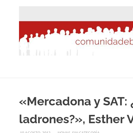
Saltar
al
contenido
«Mercadona y SAT: 
ladrones?», Esther 
10 AGOSTO, 2012
DESARROLLO
NOVAS
,
SIN CATEGORÍA