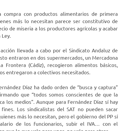
a compra con productos alimentarios de primera
ienes más lo necesitan parece ser constitutivo de
ecio de miseria a los productores agrícolas y acabar
 Ley.
acción llevada a cabo por el Sindicato Andaluz de
gosto entraron en dos supermercados, un Mercadona
la Frontera (Cádiz), recogieron alimentos básicos,
 los entregaron a colectivos necesitados.
 Fernández Díaz ha dado orden de “busca y captura”
 afirmando que “todos somos conscientes de que la
fica los medios”. Aunque para Fernández Díaz sí hay
fines. Los sindicalistas del SAT no pueden sacar
ienes más lo necesitan, pero el gobierno del PP sí
alario de los funcionarios, subir el IVA… con el
laro que lo que vale para unos, no vale para otros.