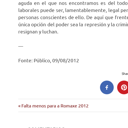
aguda en el que nos encontramos es del todo l
laborales puede ser, lamentablemente, legal per
personas conscientes de ello. De aquí que frente 
única opción del poder sea la represión y la crimi
resignan y luchan.
—
Fonte: Público, 09/08/2012
Shar
crise
Entrada
Navegación
Falta menos para a Romaxe 2012
esther
anterior:
de
vivas
fame