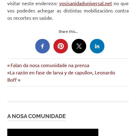
visitar neste enderezo:
yosisanidaduniversal.net
no que
vos podedes achegar as distintas mobilizacións contra
os recortes en saúde.
Share this...
saúde
Entrada
Navegación
Falan da nosa comunidade na prensa
Siguiente
anterior:
«La razón en fase de larva y de capullo», Leonardo
de
entrada:
Boff
entradas
A NOSA COMUNIDADE