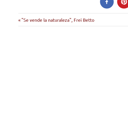
Entrada
Navegación
"Se vende la naturaleza", Frei Betto
anterior:
de
entradas