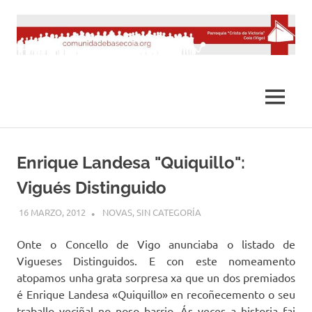
Saltar
al
contenido
MENÚ
Enrique Landesa "Quiquillo":
Vigués Distinguido
16 MARZO, 2012
DESARROLLO
NOVAS
,
SIN CATEGORÍA
Onte o Concello de Vigo anunciaba o listado de
Vigueses Distinguidos. E con este nomeamento
atopamos unha grata sorpresa xa que un dos premiados
é Enrique Landesa «Quiquillo» en recoñecemento o seu
traballo veciñal no noso barrio. Ás veces a historia fai