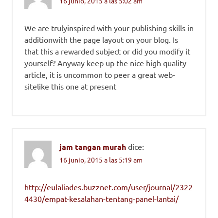
16 junio, 2015 a las 5:02 am
We are trulyinspired with your publishing skills in
additionwith the page layout on your blog. Is
that this a rewarded subject or did you modify it
yourself? Anyway keep up the nice high quality
article, it is uncommon to peer a great web-
sitelike this one at present
jam tangan murah
dice:
16 junio, 2015 a las 5:19 am
http://eulaliades.buzznet.com/user/journal/2322
4430/empat-kesalahan-tentang-panel-lantai/