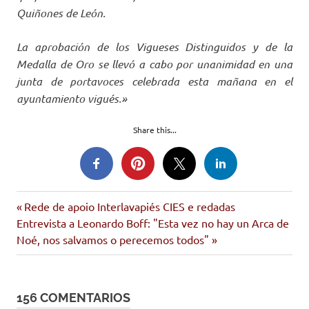
Quiñones de León.
La aprobación de los Vigueses Distinguidos y de la
Medalla de Oro se llevó a cabo por unanimidad en una
junta de portavoces celebrada esta mañana en el
ayuntamiento vigués.»
Share this...
coia
Entrada
Navegación
Rede de apoio Interlavapiés CIES e redadas
comunidade
Siguiente
anterior:
Entrevista a Leonardo Boff: "Esta vez no hay un Arca de
de
entrada:
Noé, nos salvamos o perecemos todos"
movemento
cidadán
entradas
156 COMENTARIOS