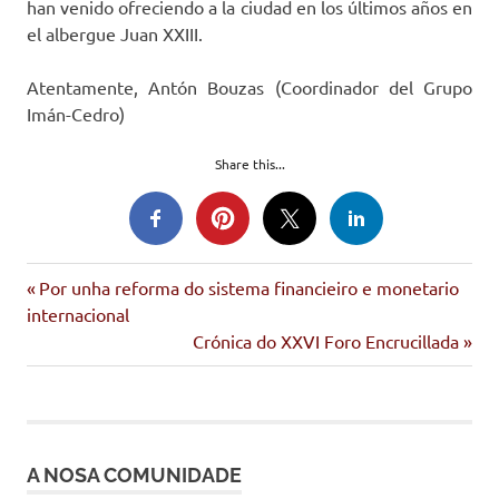
han venido ofreciendo a la ciudad en los últimos años en
el albergue Juan XXIII.
Atentamente, Antón Bouzas (Coordinador del Grupo
Imán-Cedro)
Share this...
Imán
Entrada
Navegación
Por unha reforma do sistema financieiro e monetario
anterior:
internacional
de
Siguiente
Crónica do XXVI Foro Encrucillada
entrada:
entradas
A NOSA COMUNIDADE