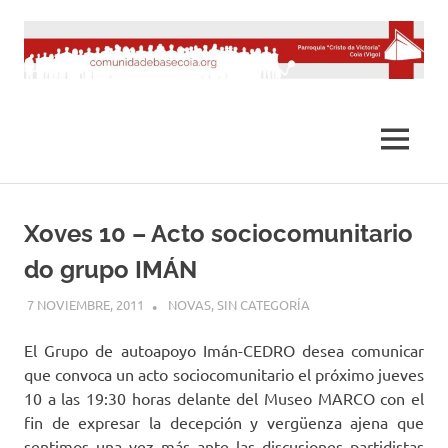
Saltar
al
contenido
MENÚ
Xoves 10 – Acto sociocomunitario
do grupo IMÁN
7 NOVIEMBRE, 2011
DESARROLLO
NOVAS
,
SIN CATEGORÍA
El Grupo de autoapoyo Imán-CEDRO desea comunicar
que convoca un acto sociocomunitario el próximo jueves
10 a las 19:30 horas delante del Museo MARCO con el
fin de expresar la decepción y vergüenza ajena que
sentimos una vez más ante las discusiones partidistas