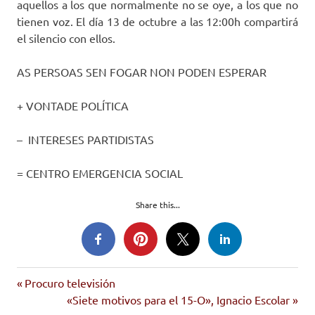
aquellos a los que normalmente no se oye, a los que no
tienen voz. El día 13 de octubre a las 12:00h compartirá
el silencio con ellos.
AS PERSOAS SEN FOGAR NON PODEN ESPERAR
+ VONTADE POLÍTICA
– INTERESES PARTIDISTAS
= CENTRO EMERGENCIA SOCIAL
Share this...
albergue
Entrada
Navegación
Procuro televisión
rede
anterior:
Siguiente
«Siete motivos para el 15-O», Ignacio Escolar
social