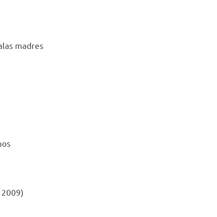
malas madres
mos
a 2009)