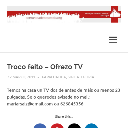
Saltar
al
contenido
MENÚ
Troco feito – Ofrezo TV
12 MARZO, 2011
DESARROLLO
PARROTROCA
,
SIN CATEGORÍA
Temos na casa un TV dos de antes de máis ou menos 23
pulgadas. Se o queredes avisade no mail:
mariarsaiz@gmail.com
ou 626845356
Share this...