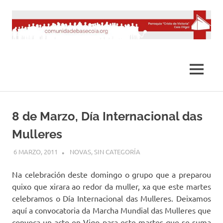
Saltar
al
contenido
MENÚ
8 de Marzo, Día Internacional das
Mulleres
6 MARZO, 2011
DESARROLLO
NOVAS
,
SIN CATEGORÍA
Na celebración deste domingo o grupo que a preparou
quixo que xirara ao redor da muller, xa que este martes
celebramos o Día Internacional das Mulleres. Deixamos
aquí a convocatoria da Marcha Mundial das Mulleres que
convoca un acto en Vigo para este martes que se suma