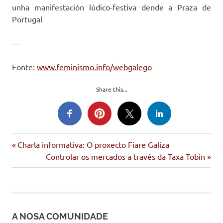
unha manifestación lúdico-festiva dende a Praza de
Portugal
—
Fonte:
www.feminismo.info/webgalego
Share this...
muller
Entrada
Navegación
Charla informativa: O proxecto Fiare Galiza
anterior:
Siguiente
Controlar os mercados a través da Taxa Tobin
de
entrada:
entradas
A NOSA COMUNIDADE