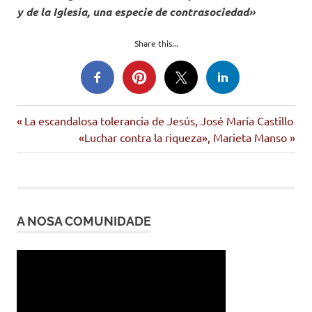
y de la Iglesia, una especie de contrasociedad»
Share this...
pagola
Entrada
Navegación
La escandalosa tolerancia de Jesús, José María Castillo
anterior:
Siguiente
«Luchar contra la riqueza», Marieta Manso
de
entrada:
entradas
A NOSA COMUNIDADE