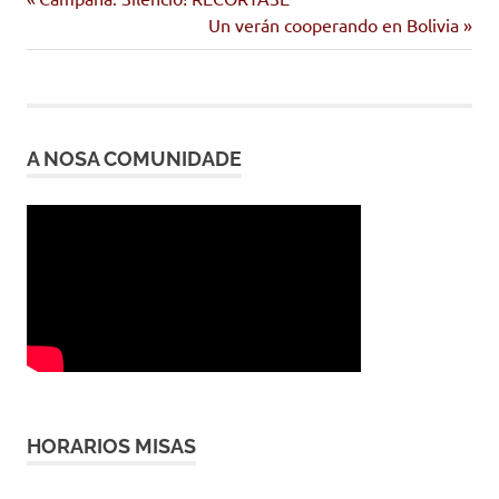
Navegación
nadal
anterior:
Siguiente
Un verán cooperando en Bolivia
de
entrada:
entradas
A NOSA COMUNIDADE
HORARIOS MISAS