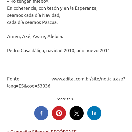
«No tengan miedo».
En coherencia, con tesón y en la Esperanza,
seamos cada día Navidad,
cada día seamos Pascua.
Amén, Axé, Awire, Aleluia.
Pedro Casaldáliga, navidad 2010, año nuevo 2011
—
Fonte: www.adital.com.br/site/noticia.asp?
lang=ES&cod=53036
Share this...
Casaldáliga
Entrada
Campaña: Silencio! RECÓRTASE