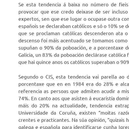
Se esta tendencia á baixa no número de fieis 
provocar que ese credo deixase de ser incluso
expertos, sen que ese lugar o ocupase outra co
españois se declaraban católicos e só o 10% se 
que se proclaman católicas descenderon ata 
descenso foi máis acentuado se tomamos como r
supuñan o 90% da poboación, e a porcentaxe 
Galicia, un 83% da poboación declárase católic
que hai quince anos os católicos superaban o 90
Segundo o CIS, esta tendencia vai parella ao d
porcentaxe que en en 1984 era do 28% e alc
referencia as persoas que admiten acudir a mis
74%. En canto aos que asisten á eucaristía domin
máis do 20% na actualidade, tendencia extrap
Universidade da Coruña, existen “moitas raz
crentes e practicantes. Na súa opinión, “quizais
galega e española para identificarse cunha Igre