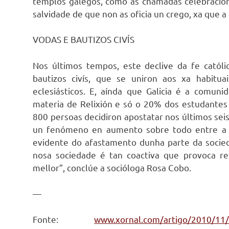
templos galegos, como as chamadas celebracións
salvidade de que non as oficia un crego, xa que 
VODAS E BAUTIZOS CIVÍS
Nos últimos tempos, este declive da fe católic
bautizos civís, que se uniron aos xa habitua
eclesiásticos. E, aínda que Galicia é a comun
materia de Relixión e só o 20% dos estudantes 
800 persoas decidiron apostatar nos últimos seis
un fenómeno en aumento sobre todo entre a x
evidente do afastamento dunha parte da socieda
nosa sociedade é tan coactiva que provoca r
mellor”, conclúe a socióloga Rosa Cobo.
—
Fonte:
www.xornal.com/artigo/2010/11/1