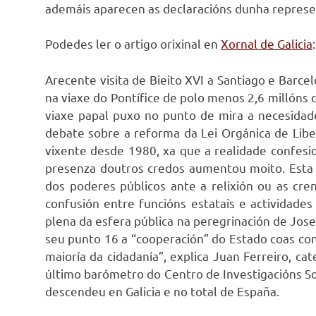
ademáis aparecen as declaracións dunha represen
Podedes ler o artigo orixinal en
Xornal de Galicia
:
Arecente visita de Bieito XVI a Santiago e Barce
na viaxe do Pontífice de polo menos 2,6 millóns 
viaxe papal puxo no punto de mira a necesidade
debate sobre a reforma da Lei Orgánica de Liberd
vixente desde 1980, xa que a realidade confes
presenza doutros credos aumentou moito. Esta
dos poderes públicos ante a relixión ou as cre
confusión entre funcións estatais e actividades
plena da esfera pública na peregrinación de Jos
seu punto 16 a “cooperación” do Estado coas conf
maioría da cidadanía”, explica Juan Ferreiro, ca
último barómetro do Centro de Investigacións So
descendeu en Galicia e no total de España.