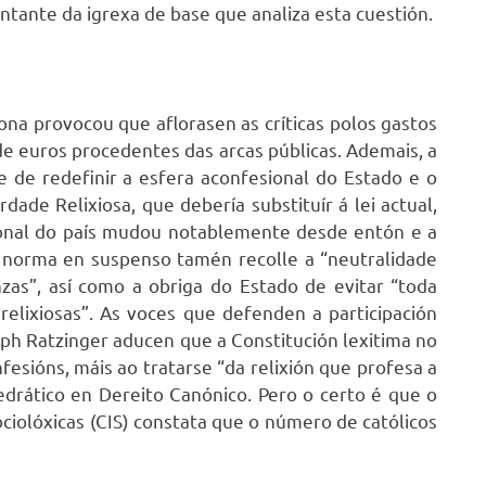
tante da igrexa de base que analiza esta cuestión.
lona provocou que aflorasen as críticas polos gastos
de euros procedentes das arcas públicas. Ademais, a
 de redefinir a esfera aconfesional do Estado e o
ade Relixiosa, que debería substituír á lei actual,
ional do país mudou notablemente desde entón e a
 norma en suspenso tamén recolle a “neutralidade
nzas”, así como a obriga do Estado de evitar “toda
 relixiosas”. As voces que defenden a participación
eph Ratzinger aducen que a Constitución lexitima no
esións, máis ao tratarse “da relixión que profesa a
tedrático en Dereito Canónico. Pero o certo é que o
ciolóxicas (CIS) constata que o número de católicos