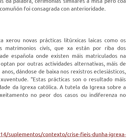
 da palabra, cerimonias similares á misa pero coa
a comuñón foi consagrada con anterioridade.
a xerou novas prácticas litúrxicas laicas como os
is matrimonios civís, que xa están por riba dos
idade española onde existen máis matriculados na
optan por outras actividades alternativas, máis de
 anos, dándose de baixa nos rexistros eclesiásticos,
uventude. “Estas prácticas son o resultado máis
de da Igrexa católica. A tutela da Igrexa sobre a
exeitamento no peor dos casos ou indiferenza no
4/suplementos/contexto/crise-fieis-dunha-igrexa-