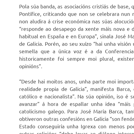
Pola súa banda, as asociacións cristiás de base, 
Pontífice, criticando que non se celebrara nu
non aludira á crise económica nas súas alocució
“responde ao desapego da xente máis nova e de 
habitual en España e en Europa”, sinala José M
de Galicia. Porén, ao seu xuízo “hai unha visió
semella que a única voz é a da Conferencia
historicamente foi sempre moi plural, exist
opinións”.
“Desde hai moitos anos, unha parte moi importa
realidade propia de Galicia”, manifesta Barca
católico e nacionalista”. Na súa opinión, iso
avanzar” á hora de espallar unha idea “máis 
catolicismo galego. Para José María Barca, ta
obtiveron outras confesións en Galicia “son fenó
Estado conseguiría unha Igrexa con menos pod
outras relixións “debe levar ao diálogo interre