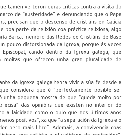
que tamén verteron duras críticas contra a visita do
n marco de “austeridade” e denunciando que o Papa
ns, precisan que o descenso de cristiáns en Galicia
boa parte da relixión coa práctica relixiosa, algo
aría Barca, membro das Redes de Cristiáns de Base
n un pouco distorsionada da Igrexa, porque ás veces
 Episcopal, cando dentro da Igrexa galega, que
en moitas que ofrecen unha gran pluralidade de
nte da Igrexa galega tenta vivir a súa fe desde a
, que considera que é “perfectamente posible ser
 é só unha pequena mostra de que “queda moito por
precisa” das opinións que existen no interior do
nto a laicidade como o pulo que nos últimos anos
menos positivos”, xa que “a separación da Igrexa e o
er pero máis libre”. Ademais, a convivencia coas
lixioso, que reflicte a pluralidade de confesións”,