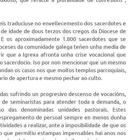
ieis traduciuse no envellecemento dos sacerdotes e
a de idade de dous terzos dos cregos da Diocese de
. E os aproximadamente 1.800 sacerdotes que se
 dioceses da comunidade galega teñen unha media de
ir que a Igrexa afronta unha crise vocacional que
 no sacerdocio. Iso por non mencionar que un mesmo
ndan os casos nos que moitos templos parroquiais,
rario de apertura e mesmo pechar ao culto.
adas sufrindo un progresivo descenso de vocacións,
a de seminaristas para atender toda a demanda, o
so das denominadas unidades pastorais. Estes
 despregamento de persoal sempre en menos dunha
tividades a realizar, ante a imposibilidade de que os
 o que permitiu estampas impensables hai anos nos