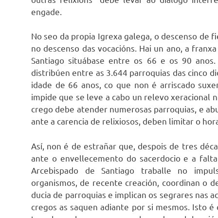
engade.
No seo da propia Igrexa galega, o descenso de f
no descenso das vocacións. Hai un ano, a franx
Santiago situábase entre os 66 e os 90 anos
distribúen entre as 3.644 parroquias das cinco
idade de 66 anos, co que non é arriscado suxer
impide que se leve a cabo un relevo xeracional
crego debe atender numerosas parroquias, e abu
ante a carencia de relixiosos, deben limitar o ho
Así, non é de estrañar que, despois de tres déc
ante o envellecemento do sacerdocio e a falt
Arcebispado de Santiago traballe no impul
organismos, de recente creación, coordinan o
ducia de parroquias e implican os segrares nas ac
cregos as saquen adiante por si mesmos. Isto é