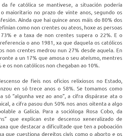
da fe católica se mantivese, a situación podería
 o maioritario no prazo de vinte anos, segundo os
nfesión. Aínda que hai quince anos máis do 80% dos
definían como non crentes ou ateos, hoxe as persoas
o 73% e a taxa de non crentes supera o 22%. E o
eferencia o ano 1981, xa que daquela os católicos
dos non crentes medrou nun 27% desde aquela. En
a fronte a un 17% que amosa o seu ateísmo, mentres
% e os non católicos non chegaban ao 10%.
escenso de fieis nos oficios relixiosos no Estado,
anzou en só trece anos o 58%. Se tomamos como
a só “algunha vez ao ano”, a cifra dispárase ata o
ical, a cifra pasou dun 50% nos anos oitenta a algo
olable a Galicia. Para a socióloga Rosa Cobo, da
óns” que explican este descenso xeneralizado de
 haxa que destacar a dificultade que ten a poboación
xa que cuestiona dereitos civís como o aborto e os