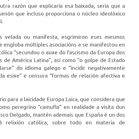
ra razón que explicaría esa baixada, sería que a
 senón que incluso proporciona o núcleo ideolóxico
i.
s velada ou manifesta, esgrimiron eses mesmos
 engloba múltiples asociacións e se manifestou en
católica “secundou o auxe do fascismo da Europa dos
as de América Latina”, así como “o golpe de Estado
larse” do idioma galego e “incidir negativamente
da esixe” e censura “formas de relación afectiva e
o para a laicidade Europa Laica, que considera que
omo peregrino “camufla” en realidade a visita dun
cisco Delgado, mantén ademais que España é un dos
á relixión católica, sobre todo en materia de