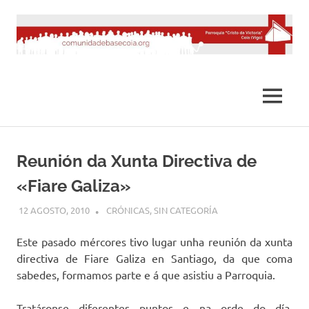
Saltar
al
contenido
MENÚ
Reunión da Xunta Directiva de
«Fiare Galiza»
12 AGOSTO, 2010
DESARROLLO
CRÓNICAS
,
SIN CATEGORÍA
Este pasado mércores tivo lugar unha reunión da xunta
directiva de Fiare Galiza en Santiago, da que coma
sabedes, formamos parte e á que asistiu a Parroquia.
Tratáronse diferentes puntos e na orde do día,