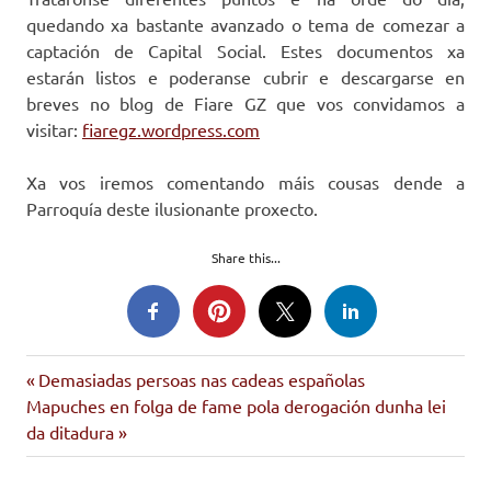
quedando xa bastante avanzado o tema de comezar a
captación de Capital Social. Estes documentos xa
estarán listos e poderanse cubrir e descargarse en
breves no blog de Fiare GZ que vos convidamos a
visitar:
fiaregz.wordpress.com
Xa vos iremos comentando máis cousas dende a
Parroquía deste ilusionante proxecto.
Share this...
banca
Entrada
Navegación
Demasiadas persoas nas cadeas españolas
ética
Siguiente
anterior:
Mapuches en folga de fame pola derogación dunha lei
de
fiare
entrada:
da ditadura
entradas