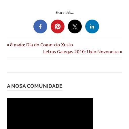
Share this...
asemblea
Entrada
Navegación
8 maio: Día do Comercio Xusto
anterior:
Siguiente
Letras Galegas 2010: Uxío Novoneira
de
entrada:
entradas
A NOSA COMUNIDADE