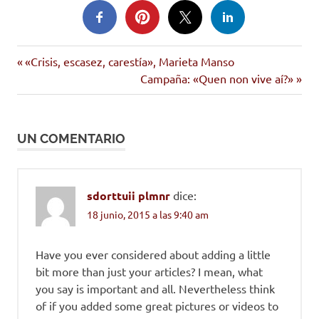
Entrada
Navegación
«Crisis, escasez, carestía», Marieta Manso
anterior:
Siguiente
Campaña: «Quen non vive aí?»
de
entrada:
entradas
UN COMENTARIO
sdorttuii plmnr
dice:
18 junio, 2015 a las 9:40 am
Have you ever considered about adding a little
bit more than just your articles? I mean, what
you say is important and all. Nevertheless think
of if you added some great pictures or videos to