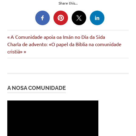
Share this...
Entrada
Navegación
A Comunidade apoia oa Imán no Día da Sida
Siguiente
anterior:
Charla de advento: «O papel da Biblia na comunidade
de
entrada:
cristiá»
entradas
A NOSA COMUNIDADE