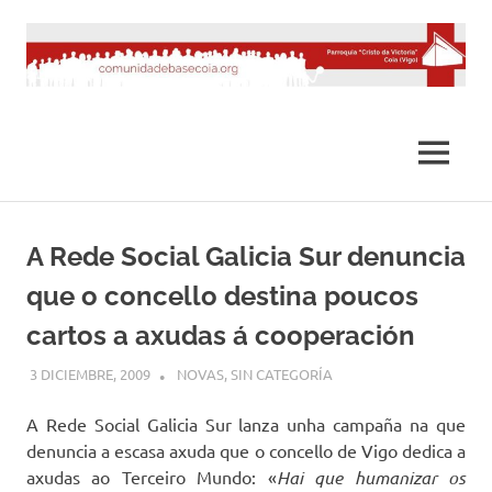
Saltar
al
contenido
MENÚ
A Rede Social Galicia Sur denuncia
que o concello destina poucos
cartos a axudas á cooperación
3 DICIEMBRE, 2009
DESARROLLO
NOVAS
,
SIN CATEGORÍA
A Rede Social Galicia Sur lanza unha campaña na que
denuncia a escasa axuda que o concello de Vigo dedica a
axudas ao Terceiro Mundo: «
Hai que humanizar os