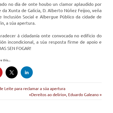
ado no día de onte houbo un clamor aplaudido por
 da Xunta de Galicia, D. Alberto Núñez Feijoo, veña
e Inclusión Social e Albergue Público da cidade de
in, a súa apertura.
radecer á cidadanía onte convocada no edificio do
ción incondicional, a súa resposta firme de apoio e
OAS SEN FOGAR!
e this...
 Leite para reclamar a súa apertura
Siguiente
«Dereitos ao delirio», Eduardo Galeano
entrada: