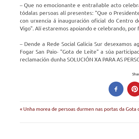
– Que no emocionante e entrañable acto celebr
tódalas persoas alí presentes: "Que o Presidente
con urxencia á inauguración oficial do Centro d
Vigo". Alí estaremos apoiando e celebrando, por f
– Dende a Rede Social Galicia Sur desexamos ag
Fogar San Paio- "Gota de Leite" a súa participa
reclamación dunha SOLUCIÓN XA PARA AS PERS
Shar
Entrada
Navegación
Unha morea de persoas durmen nas portas da Gota de
anterior:
de
entradas