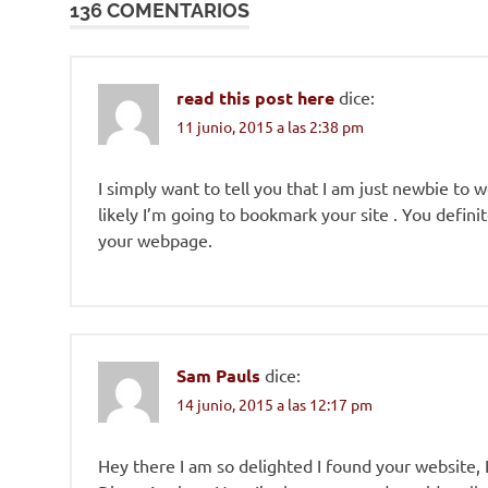
136 COMENTARIOS
read this post here
dice:
11 junio, 2015 a las 2:38 pm
I simply want to tell you that I am just newbie to
likely I’m going to bookmark your site . You defin
your webpage.
Sam Pauls
dice:
14 junio, 2015 a las 12:17 pm
Hey there I am so delighted I found your website, 