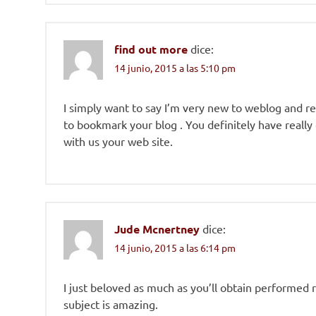
find out more
dice:
14 junio, 2015 a las 5:10 pm
I simply want to say I’m very new to weblog and rea
to bookmark your blog . You definitely have really 
with us your web site.
Jude Mcnertney
dice:
14 junio, 2015 a las 6:14 pm
I just beloved as much as you’ll obtain performed r
subject is amazing.