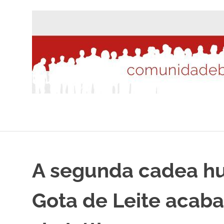
Saltar
al
contenido
A segunda cadea h
Gota de Leite acaba