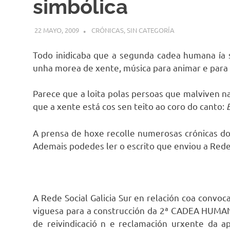
simbólica
22 MAYO, 2009
DESARROLLO
CRÓNICAS
,
SIN CATEGORÍA
Todo inidicaba que a segunda cadea humana ía se
unha morea de xente, música para animar e para 
Parece que a loita polas persoas que malviven 
que a xente está cos sen teito ao coro do canto:
E
A prensa de hoxe recolle numerosas crónicas do
Ademais podedes ler o escrito que enviou a Rede
A Rede Social Galicia Sur en relación coa convoc
viguesa para a construcción da 2ª CADEA HUMAN
de reivindicació n e reclamación urxente da a