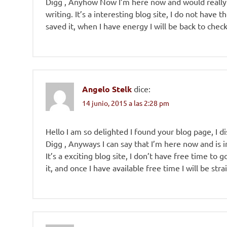
Digg , Anyhow Now I’m here now and would really l
writing. It’s a interesting blog site, I do not have
saved it, when I have energy I will be back to chec
Angelo Stelk
dice:
14 junio, 2015 a las 2:28 pm
Hello I am so delighted I found your blog page, I 
Digg , Anyways I can say that I’m here now and is i
It’s a exciting blog site, I don’t have free time t
it, and once I have available free time I will be s