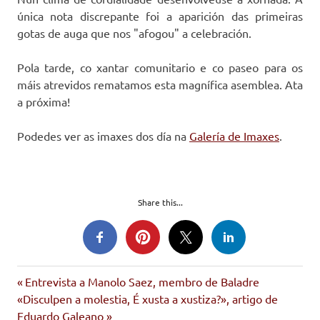
única nota discrepante foi a aparición das primeiras
gotas de auga que nos "afogou" a celebración.
Pola tarde, co xantar comunitario e co paseo para os
máis atrevidos rematamos esta magnífica asemblea. Ata
a próxima!
Podedes ver as imaxes dos día na
Galería de Imaxes
.
Share this...
Entrada
Navegación
Entrevista a Manolo Saez, membro de Baladre
Siguiente
anterior:
«Disculpen a molestia, É xusta a xustiza?», artigo de
de
entrada:
Eduardo Galeano