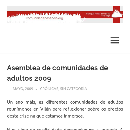
Saltar
al
contenido
MENÚ
Asemblea de comunidades de
adultos 2009
11 MAYO, 2009
DESARROLLO
CRÓNICAS
,
SIN CATEGORÍA
Un ano máis, as diferentes comunidades de adultos
reunímonos en Vilán para reflexionar sobre os efectos
desta crise na que estamos inmersos.
Nun clima de cordialidade desenvolveuse a xornada. A