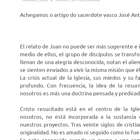
Achegamos o artigo do sacerdote vasco José Anton
El relato de Juan no puede ser más sugerente e 
medio de ellos, el grupo de discípulos se trans
llenan de una alegría desconocida, notan el alie
se sienten enviados a vivir la misma misión que él
La crisis actual de la Iglesia, sus miedos y su f
profundo. Con frecuencia, la idea de la resu
nosotros es más una doctrina pensada y predicada
Cristo resucitado está en el centro de la Igl
nosotros, no está incorporada a la sustancia
nuestros proyectos. Tras veinte siglos de crist
originalidad. No es amado ni seguido como lo fue p
Se nota enseguida cuando un grupo o una comu