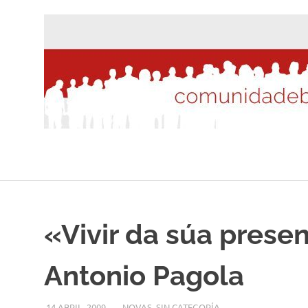
Saltar
al
contenido
«Vivir da súa presen
Antonio Pagola
14 ABRIL, 2009
DESARROLLO
NOVAS
,
SIN CATEGORÍA