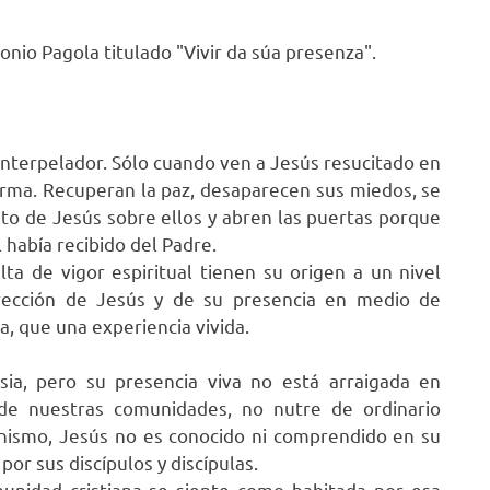
io Pagola titulado "Vivir da súa presenza".
interpelador. Sólo cuando ven a Jesús resucitado en
forma. Recuperan la paz, desaparecen sus miedos, se
nto de Jesús sobre ellos y abren las puertas porque
 había recibido del Padre.
alta de vigor espiritual tienen su origen a un nivel
rrección de Jesús y de su presencia en medio de
, que una experiencia vivida.
esia, pero su presencia viva no está arraigada en
 de nuestras comunidades, no nutre de ordinario
ianismo, Jesús no es conocido ni comprendido en su
or sus discípulos y discípulas.
nidad cristiana se siente como habitada por esa