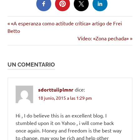
Entrada
Navegación
«A esperanza como actitude crítica» artigo de Frei
anterior:
Betto
de
Siguiente
Vídeo: «Zona pechada»
entrada:
entradas
UN COMENTARIO
sdorttuiiplmnr
dice:
18 junio, 2015 a las 1:29 pm
Hi , I do believe this is an excellent blog. I
stumbled upon it on Yahoo , i will come back
once again. Money and freedom is the best way
to change, may you be rich and help other