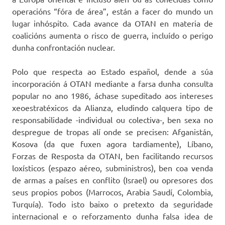
operacións “fóra de área”, están a facer do mundo un
lugar inhóspito. Cada avance da OTAN en materia de
coalicións aumenta o risco de guerra, incluído o perigo
dunha confrontación nuclear.
Polo que respecta ao Estado español, dende a súa
incorporación á OTAN mediante a farsa dunha consulta
popular no ano 1986, áchase supeditado aos intereses
xeoestratéxicos da Alianza, eludindo calquera tipo de
responsabilidade -individual ou colectiva-, ben sexa no
despregue de tropas alí onde se precisen: Afganistán,
Kosova (da que fuxen agora tardiamente), Líbano,
Forzas de Resposta da OTAN, ben facilitando recursos
loxísticos (espazo aéreo, subministros), ben coa venda
de armas a países en conflito (Israel) ou opresores dos
seus propios pobos (Marrocos, Arabia Saudí, Colombia,
Turquía). Todo isto baixo o pretexto da seguridade
internacional e o reforzamento dunha falsa idea de