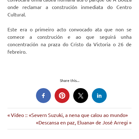
onde reclamar a construción inmediata do Centro
Cultural.
Este era o primeiro acto convocado ata que non se
comece a construción e ao que seguirá unha
concentración na praza do Cristo da Victoria o 26 de
febreiro.
Share this...
Entrada
Navegación
Vídeo :: «Severn Suzuki, a nena que calou ao mundo»
anterior:
Siguiente
«Descansa en paz, Eluana» de José Arregi
de
entrada: