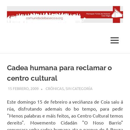
Saltar
al
contenido
MENÚ
Cadea humana para reclamar o
centro cultural
15 FEBRERO, 2009
DESARROLLO
CRÓNICAS
,
SIN CATEGORÍA
Este domingo 15 de febreiro a veciñanza de Coia saíu á
rúa, disfrutando ademais do bo tempo, para pedir
"Menos palabras e máis feitos, ao Centro Cultural temos
dereito". Movemento Cidadán "O Noso Barrio"
convocara unha cadea humana ata o parque de A Bouza